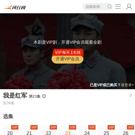
战旗如画
本剧是VIP剧，开通VIP会员观看全剧
开通VIP会员
已是VIP或已购买？
请登录>
我是红军
第23集
全36集
选集
VIP
VIP
VIP
VIP
VIP
VIP
VIP
20
21
22
23
24
25
26