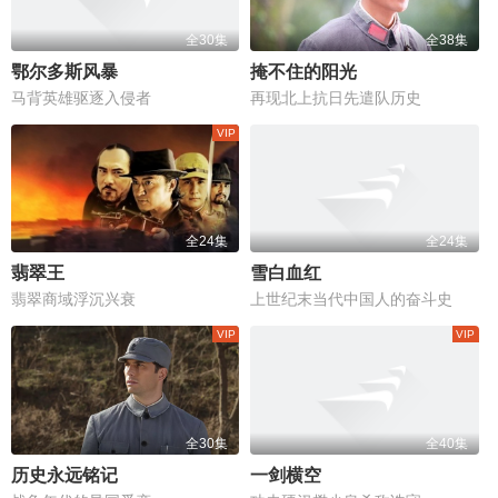
全30集
全38集
鄂尔多斯风暴
掩不住的阳光
马背英雄驱逐入侵者
再现北上抗日先遣队历史
全24集
全24集
翡翠王
雪白血红
翡翠商域浮沉兴衰
上世纪末当代中国人的奋斗史
全30集
全40集
历史永远铭记
一剑横空