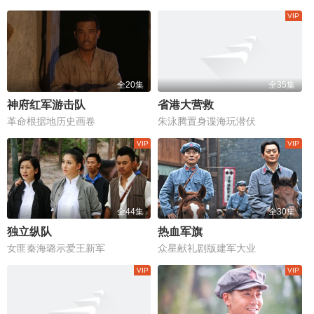
全20集
全35集
神府红军游击队
省港大营救
革命根据地历史画卷
朱泳腾置身谍海玩潜伏
全44集
全30集
独立纵队
热血军旗
女匪秦海璐示爱王新军
众星献礼剧版建军大业