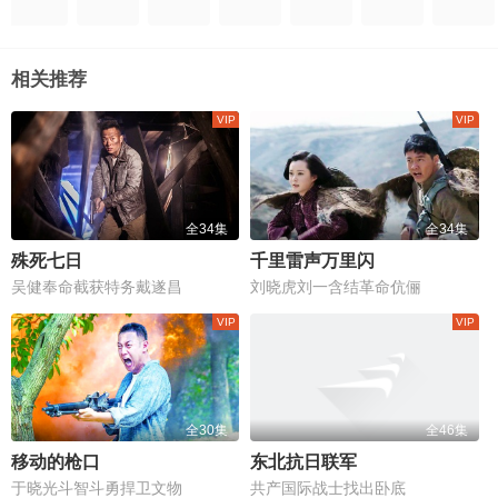
相关推荐
全34集
全34集
殊死七日
千里雷声万里闪
吴健奉命截获特务戴遂昌
刘晓虎刘一含结革命伉俪
全30集
全46集
移动的枪口
东北抗日联军
于晓光斗智斗勇捍卫文物
共产国际战士找出卧底