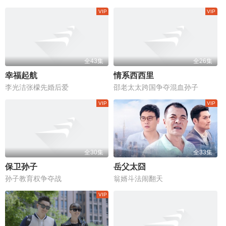
全43集
全26集
幸福起航
情系西西里
李光洁张檬先婚后爱
邵老太太跨国争夺混血孙子
全30集
全33集
保卫孙子
岳父太囧
孙子教育权争夺战
翁婿斗法闹翻天