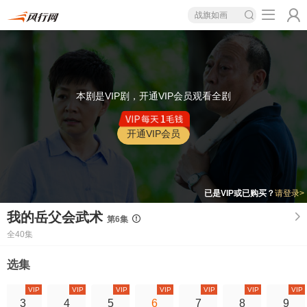
战旗如画
本剧是VIP剧，开通VIP会员观看全剧
开通VIP会员
已是VIP或已购买？
请登录>
我的岳父会武术
第6集
全40集
选集
VIP
VIP
VIP
VIP
VIP
VIP
VIP
3
4
5
6
7
8
9