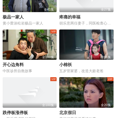
全41集
全27集
极品一家人
疼痛的幸福
黄小蕾涂松岩极品一家人
胡乐意两任妻子，同医检查心闹腾
全100集
全36集
开心边角料
小棉袄
中医诊所自救故事
五岁管家婆，改造大龄老爸
全100集
全20集
跌停板涨停板
北京假日