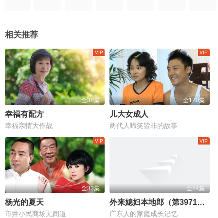
相关推荐
全38集
全120集
幸福有配方
儿大女成人
幸福亲情大作战
两代人啼笑皆非的故事
全33集
全24集
杨光的夏天
外来媳妇本地郎（第3971集-3994集）
市井小民商场无间道
广东人的家庭成长记忆