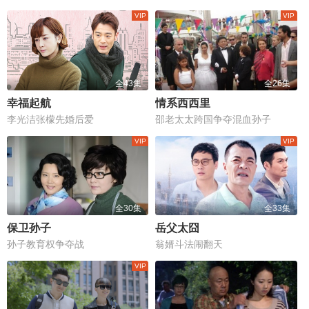
全43集
全26集
幸福起航
情系西西里
李光洁张檬先婚后爱
邵老太太跨国争夺混血孙子
全30集
全33集
保卫孙子
岳父太囧
孙子教育权争夺战
翁婿斗法闹翻天