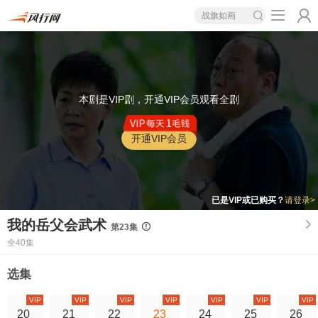
战旗如画
本剧是VIP剧，开通VIP会员观看全剧
开通VIP会员
已是VIP或已购买？
请登录>
我的岳父会武术
第23集
全40集
选集
VIP
VIP
VIP
VIP
VIP
VIP
VIP
20
21
22
23
24
25
26