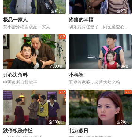
全41集
全27集
极品一家人
疼痛的幸福
黄小蕾涂松岩极品一家人
胡乐意两任妻子，同医检查心闹腾
全100集
全36集
开心边角料
小棉袄
中医诊所自救故事
五岁管家婆，改造大龄老爸
全100集
全20集
跌停板涨停板
北京假日