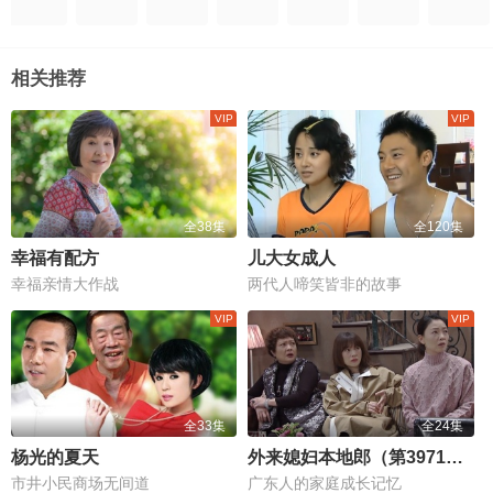
相关推荐
全38集
全120集
幸福有配方
儿大女成人
幸福亲情大作战
两代人啼笑皆非的故事
全33集
全24集
杨光的夏天
外来媳妇本地郎（第3971集-3994集）
市井小民商场无间道
广东人的家庭成长记忆