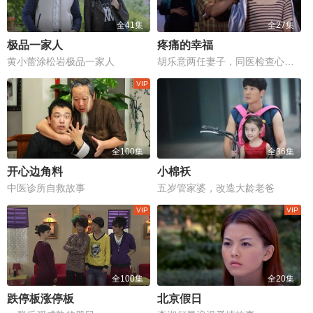
全41集
全27集
极品一家人
疼痛的幸福
黄小蕾涂松岩极品一家人
胡乐意两任妻子，同医检查心闹腾
全100集
全36集
开心边角料
小棉袄
中医诊所自救故事
五岁管家婆，改造大龄老爸
全100集
全20集
跌停板涨停板
北京假日