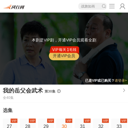
战旗如画
本剧是VIP剧，开通VIP会员观看全剧
开通VIP会员
已是VIP或已购买？
请登录>
我的岳父会武术
第30集
全40集
选集
VIP
VIP
VIP
VIP
VIP
VIP
VIP
27
28
29
30
31
32
33