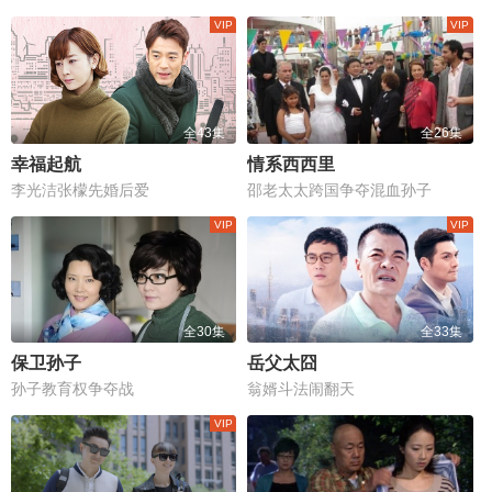
全43集
全26集
幸福起航
情系西西里
李光洁张檬先婚后爱
邵老太太跨国争夺混血孙子
全30集
全33集
保卫孙子
岳父太囧
孙子教育权争夺战
翁婿斗法闹翻天