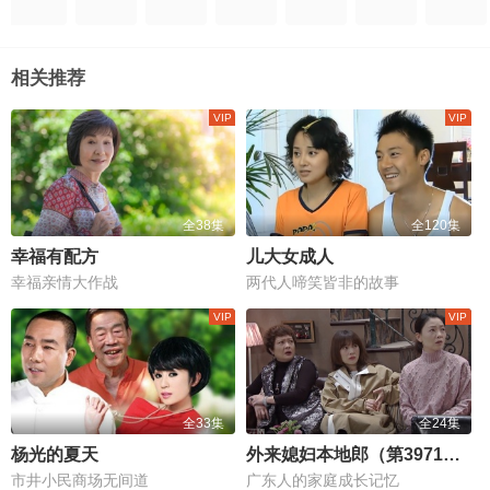
相关推荐
全38集
全120集
幸福有配方
儿大女成人
幸福亲情大作战
两代人啼笑皆非的故事
全33集
全24集
杨光的夏天
外来媳妇本地郎（第3971集-3994集）
市井小民商场无间道
广东人的家庭成长记忆