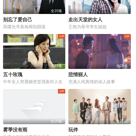
全20集
全21集
别忘了爱自己
走出天堂的女人
高曙光寻真相再陷阴谋
王艳为母寻孪生姐姐
全25集
全20集
五十玫瑰
悲情丽人
中年女人突遇婚变坚强面对人生
充满人间真情的动人故事
全20集
全37集
雾季没有雨
玩伴