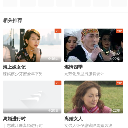
相关推荐
全46集
全22集
海上嫁女记
燃情四季
辣妈蔡少芬蜜爱年下男
元芳化身型男服装设计
全20集
全22集
离婚进行时
离婚女人
丁志诚江珊离婚进行时
女强人怀孕患癌陷离婚风波