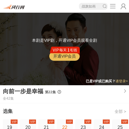
战旗如画
本剧是VIP剧，开通VIP会员观看全剧
开通VIP会员
已是VIP或已购买？
请登录>
向前一步是幸福
第22集
全42集
选集
全部 >
VIP
VIP
VIP
VIP
VIP
VIP
VIP
19
20
21
22
23
24
25