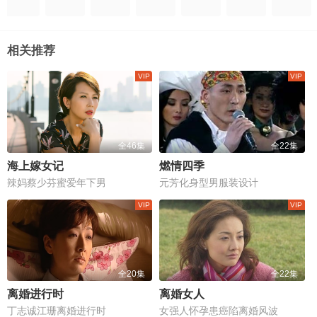
相关推荐
全46集
全22集
海上嫁女记
燃情四季
辣妈蔡少芬蜜爱年下男
元芳化身型男服装设计
全20集
全22集
离婚进行时
离婚女人
丁志诚江珊离婚进行时
女强人怀孕患癌陷离婚风波