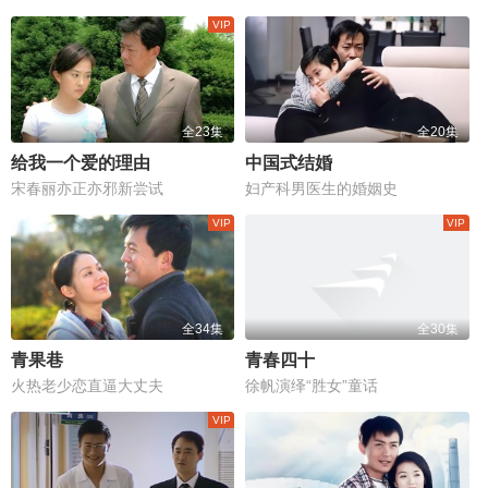
全23集
全20集
给我一个爱的理由
中国式结婚
宋春丽亦正亦邪新尝试
妇产科男医生的婚姻史
全34集
全30集
青果巷
青春四十
火热老少恋直逼大丈夫
徐帆演绎“胜女”童话