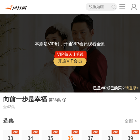
战旗如画
本剧是VIP剧，开通VIP会员观看全剧
开通VIP会员
已是VIP或已购买？
请登录>
向前一步是幸福
第36集
全42集
选集
全部 >
VIP
VIP
VIP
VIP
VIP
VIP
VIP
33
34
35
36
37
38
39