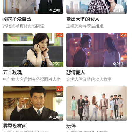
全20集
全21集
别忘了爱自己
走出天堂的女人
高曙光寻真相再陷阴谋
王艳为母寻孪生姐姐
全25集
全20集
五十玫瑰
悲情丽人
中年女人突遇婚变坚强面对人生
充满人间真情的动人故事
全20集
全37集
雾季没有雨
玩伴