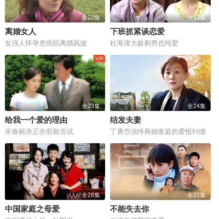
全22集
全33集
离婚女人
下班抓紧谈恋爱
女强人怀孕患癌陷离婚风波
杜海涛大龄剩男也纯爱
全23集
全24集
给我一个爱的理由
结发夫妻
宋春丽亦正亦邪新尝试
丁勇岱演绎再婚家庭的爱恨纠缠
全28集
全21集
中国家庭之母爱
不能失去你