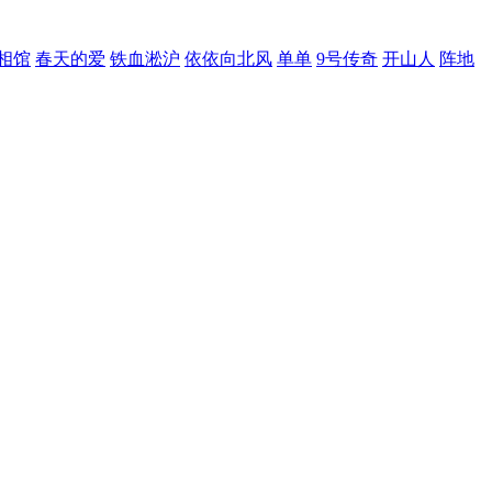
25
相馆
春天的爱
铁血淞沪
依依向北风
单单
9号传奇
开山人
阵地