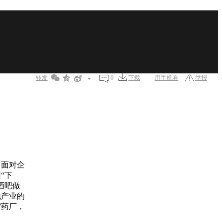
真情有多远
全集
转发
0
下载
用手机看
举报
1
2
3
4
5
6
7
8
9
10
11
12
，面对企
13
14
15
16
“下
酒吧做
17
18
19
20
地产业的
守药厂，
21
22
23
24