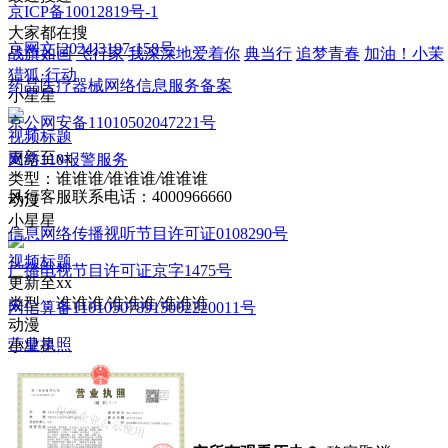
京ICP备10012819号-1
大家都在搜
京网文[2024]3197-158号
战旗如画
飞行家
我深深地爱着你
典当行
追梦青春
加油！小茉
猎狐·行动
药品医疗器械网络信息服务备案
小星星
京公网安备11010502047221号
视频标题
更新至xx
网络110报警服务
类型：
谁谁谁
/
谁谁谁
/
谁谁谁
风行客服联系电话：4000966660
动漫
小星星
信息网络传播视听节目许可证0108290号
视频标题
广播电视节目许可证京字1475号
更新至xx
类型：
谁谁谁
/
谁谁谁
/
谁谁谁
网信算备110105078915002220011号
动漫
营业执照
小星星
历史
您暂时没有观看历史