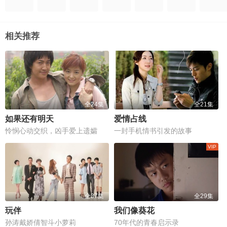
相关推荐
全24集
全21集
如果还有明天
爱情占线
怜悯心动交织，凶手爱上遗孀
一封手机情书引发的故事
全37集
全29集
玩伴
我们像葵花
孙涛戴娇倩智斗小萝莉
70年代的青春启示录