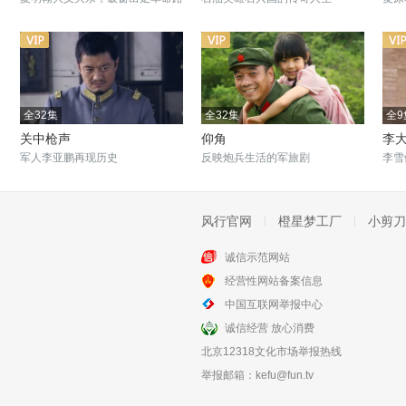
全32集
全32集
全9
关中枪声
仰角
李
军人李亚鹏再现历史
反映炮兵生活的军旅剧
李雪
风行官网
橙星梦工厂
小剪刀
诚信示范网站
全26集
全36集
经营性网站备案信息
宣言
望海的女人
中国互联网举报中心
宣言在革命历史中诞生
国民党抓兵，一岛寡妇泪
诚信经营 放心消费
北京12318文化市场举报热线
举报邮箱：
kefu@fun.tv