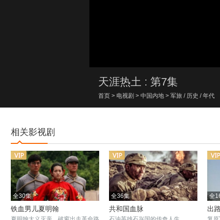
00:00/00:00
天涯热土 : 第7集
首页
>
电视剧
>
中国内地
>
军旅
/
历史
/
年代
相关影视剧
全30集
全36集
全1
铁血男儿夏明翰
共和国血脉
出
夏明翰大义灭亲，破窗出走革命路
石油英雄石兴国的传奇人生
复原