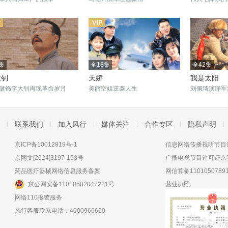
集
全18集
全42集
大钊
天娇
我是太阳
健饰李大钊再现革命岁月
美丽空姐逆袭人生
刘佩琦演绎军
联系我们
加入风行
媒体关注
合作专区
隐私声明
京ICP备10012819号-1
信息网络传播视听节目许
京网文[2024]3197-158号
广播电视节目许可证京字
药品医疗器械网络信息服务备案
网信算备11010507891
京公网安备11010502047221号
营业执照
网络110报警服务
风行客服联系电话：4000966660