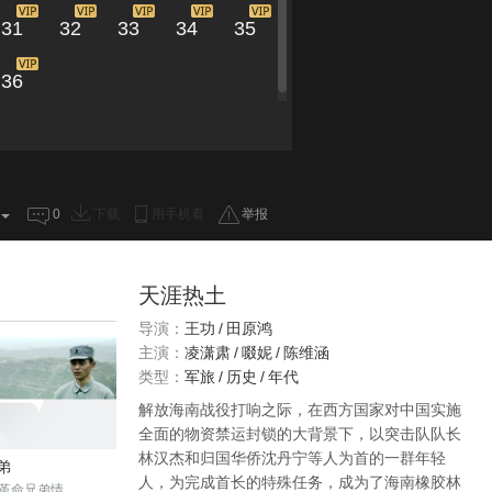
31
32
33
34
35
36
0
下载
用手机看
举报
天涯热土
导演：
王功
/
田原鸿
主演：
凌潇肃
/
啜妮
/
陈维涵
类型：
军旅
/
历史
/
年代
解放海南战役打响之际，在西方国家对中国实施
全面的物资禁运封锁的大背景下，以突击队队长
林汉杰和归国华侨沈丹宁等人为首的一群年轻
弟
人，为完成首长的特殊任务，成为了海南橡胶林
革命兄弟情