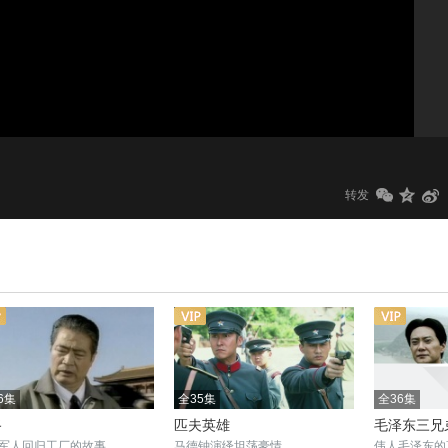
1.0x
标清
转发
6集
全35集
全36集
路
匹夫英雄
毛泽东三兄
军人回归工厂的故事
马德钟演绎坦荡豪情
伟人毛泽东的