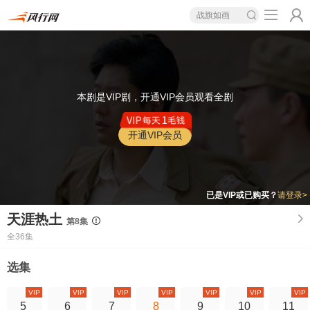
战旗如画
本剧是VIP剧，开通VIP会员观看全剧
开通VIP会员
已是VIP或已购买？
请登录>
天涯热土
第8集
全36集
选集
VIP
VIP
VIP
VIP
VIP
VIP
VIP
5
6
7
8
9
10
11