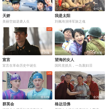
全18集
全42集
天娇
我是太阳
美丽空姐逆袭人生
刘佩琦演绎军旅之魂
全26集
全36集
宣言
望海的女人
宣言在革命历史中诞生
国民党抓兵，一岛寡妇泪
全33集
全20集
群英会
格达活佛