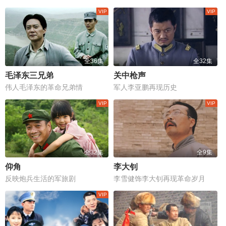
全36集
全32集
毛泽东三兄弟
关中枪声
伟人毛泽东的革命兄弟情
军人李亚鹏再现历史
全32集
全9集
仰角
李大钊
反映炮兵生活的军旅剧
李雪健饰李大钊再现革命岁月