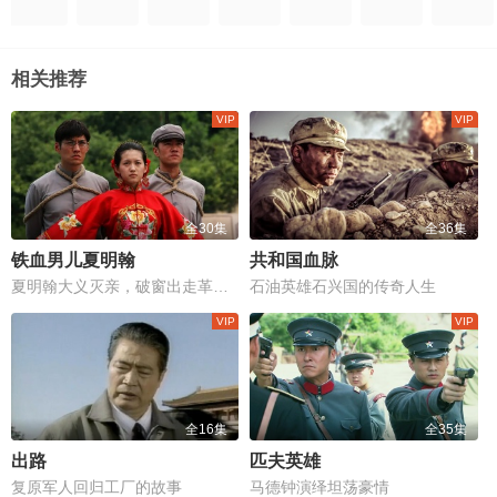
相关推荐
全30集
全36集
铁血男儿夏明翰
共和国血脉
夏明翰大义灭亲，破窗出走革命路
石油英雄石兴国的传奇人生
全16集
全35集
出路
匹夫英雄
复原军人回归工厂的故事
马德钟演绎坦荡豪情