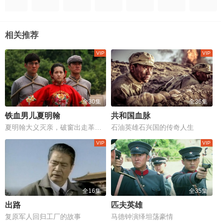
相关推荐
全30集
全36集
铁血男儿夏明翰
共和国血脉
夏明翰大义灭亲，破窗出走革命路
石油英雄石兴国的传奇人生
全16集
全35集
出路
匹夫英雄
复原军人回归工厂的故事
马德钟演绎坦荡豪情