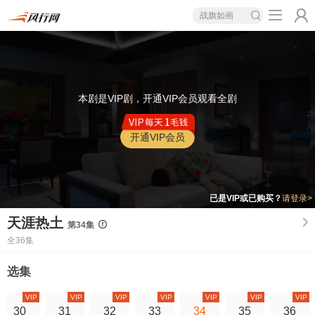
战旗如画
本剧是VIP剧，开通VIP会员观看全剧
开通VIP会员
已是VIP或已购买？
请登录>
天涯热土
第34集
全36集
选集
VIP
VIP
VIP
VIP
VIP
VIP
VIP
30
31
32
33
34
35
36