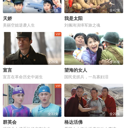
全18集
全42集
天娇
我是太阳
美丽空姐逆袭人生
刘佩琦演绎军旅之魂
全26集
全36集
宣言
望海的女人
宣言在革命历史中诞生
国民党抓兵，一岛寡妇泪
全33集
全20集
群英会
格达活佛