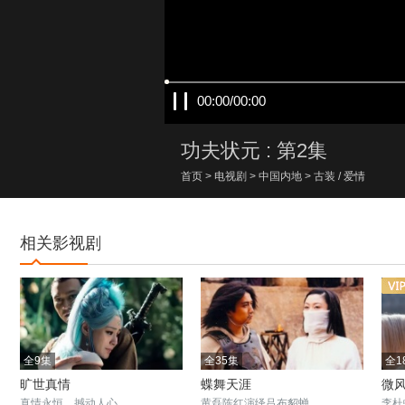
00:00/00:00
功夫状元 : 第2集
首页
>
电视剧
>
中国内地
>
古装
/
爱情
相关影视剧
全9集
全35集
全1
旷世真情
蝶舞天涯
微
真情永恒，撼动人心
黄磊陈红演绎吕布貂蝉
李杜