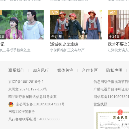
6集
全34集
全24集
神记
巡城御史鬼难缠
我才不要当
妖三界联手拯救苍生
李保田维护正义与尊严
江湖侠女误入
联系我们
加入风行
媒体关注
合作专区
隐私声明
京ICP备10012819号-1
信息网络传播视听节目许
京网文[2024]3197-158号
广播电视节目许可证京字
药品医疗器械网络信息服务备案
网信算备11010507891
京公网安备11010502047221号
营业执照
网络110报警服务
风行客服联系电话：4000966660