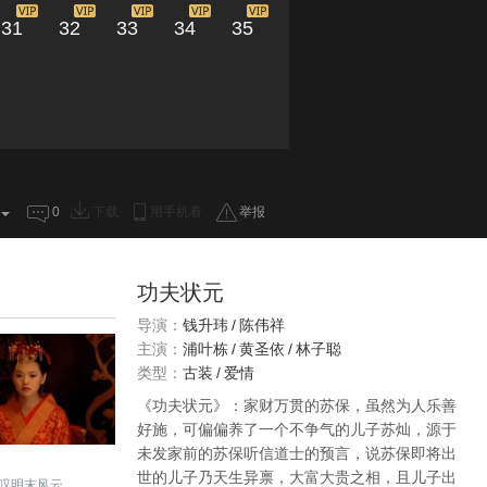
31
32
33
34
35
0
下载
用手机看
举报
功夫状元
导演：
钱升玮
/
陈伟祥
主演：
浦叶栋
/
黄圣依
/
林子聪
类型：
古装
/
爱情
《功夫状元》：家财万贯的苏保，虽然为人乐善
好施，可偏偏养了一个不争气的儿子苏灿，源于
未发家前的苏保听信道士的预言，说苏保即将出
世的儿子乃天生异禀，大富大贵之相，且儿子出
叹明末风云