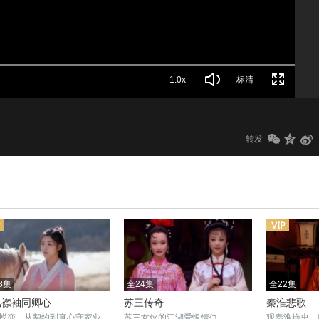
1.0x
标清
转发
8集
全24集
全22集
风襟袖同卿心
苏三传奇
秦淮悲歌
蜕变，从契约到真心守家业
苏三女侠的江湖爱恨情仇
观秦淮艳史，