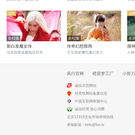
全42集
全42集
全3
新白发魔女传
传奇幻想殷商
搜
马苏因爱成魔痴恋四爷
王宝强变哪吒魔幻发力
人神
风行官网
橙星梦工厂
小剪刀
诚信示范网站
全35集
全40集
经营性网站备案信息
浪子燕青
欢喜姻缘
中国互联网举报中心
李师师燕青徽宗三角恋
和尚与金厨娘的怪味姻缘
诚信经营 放心消费
北京12318文化市场举报热线
举报邮箱：
kefu@fun.tv