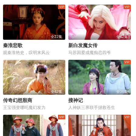
全22集
全42集
秦淮悲歌
新白发魔女传
观秦淮艳史，叹明末风云
马苏因爱成魔痴恋四爷
全42集
全36集
传奇幻想殷商
搜神记
王宝强变哪吒魔幻发力
人神妖三界联手拯救苍生