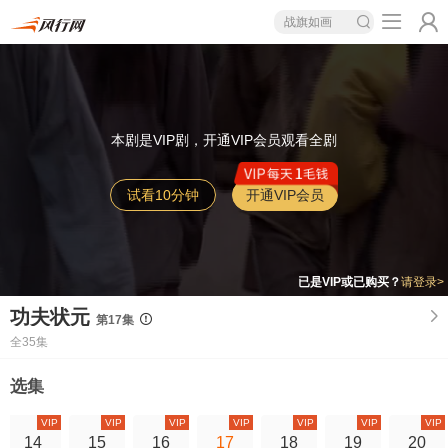
战旗如画
本剧是VIP剧，开通VIP会员观看全剧
试看10分钟
开通VIP会员
已是VIP或已购买？
请登录>
功夫状元
第17集
全35集
选集
VIP
VIP
VIP
VIP
VIP
VIP
VIP
14
15
16
17
18
19
20