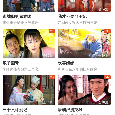
全34集
全24集
巡城御史鬼难缠
我才不要当王妃
李保田维护正义与尊严
江湖侠女误入王府当王妃
全35集
全40集
浪子燕青
欢喜姻缘
李师师燕青徽宗三角恋
和尚与金厨娘的怪味姻缘
全36集
全38集
三十六计别记
唐朝浪漫英雄