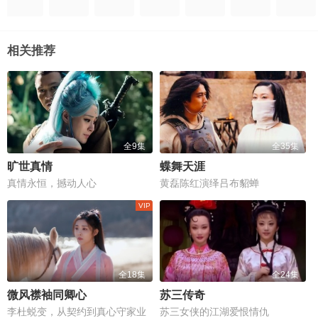
相关推荐
全9集
全35集
旷世真情
蝶舞天涯
真情永恒，撼动人心
黄磊陈红演绎吕布貂蝉
全18集
全24集
微风襟袖同卿心
苏三传奇
李杜蜕变，从契约到真心守家业
苏三女侠的江湖爱恨情仇