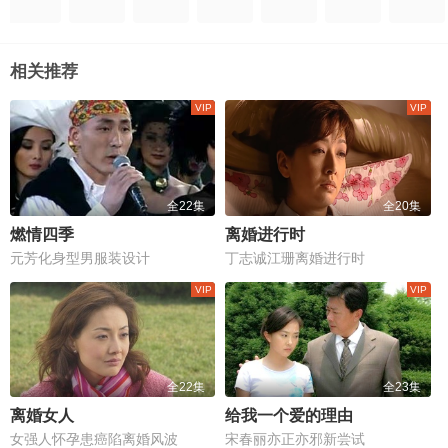
相关推荐
全22集
全20集
燃情四季
离婚进行时
元芳化身型男服装设计
丁志诚江珊离婚进行时
全22集
全23集
离婚女人
给我一个爱的理由
女强人怀孕患癌陷离婚风波
宋春丽亦正亦邪新尝试