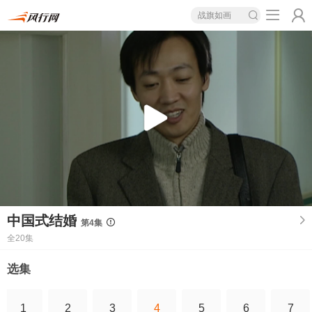
战旗如画
中国式结婚
第4集
全20集
选集
1
2
3
4
5
6
7