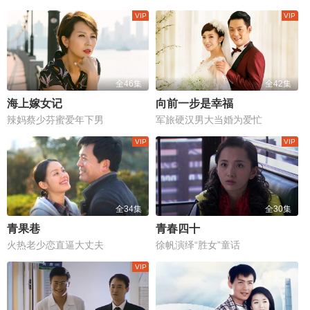
全46集
全42集
海上嫁女记
向前一步是幸福
辣妈蔡少芬蜜爱年下男
军旅硬汉男大当婚为爱忙
全34集
全30集
青果巷
青春四十
火热老少恋直逼大丈夫
徐帆演绎“胜女”童话