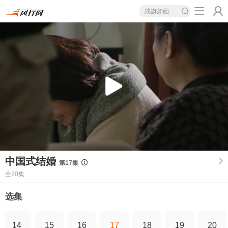
战旗如画
中国式结婚
第17集
全20集
选集
14
15
16
17
18
19
20