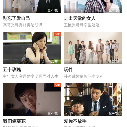
全20集
全21集
别忘了爱自己
走出天堂的女人
高曙光寻真相再陷阴谋
王艳为母寻孪生姐姐
全25集
全37集
五十玫瑰
玩伴
中年女人突遇婚变坚强面对人生
孙涛戴娇倩智斗小萝莉
全29集
全42集
我们像葵花
爱你不放手