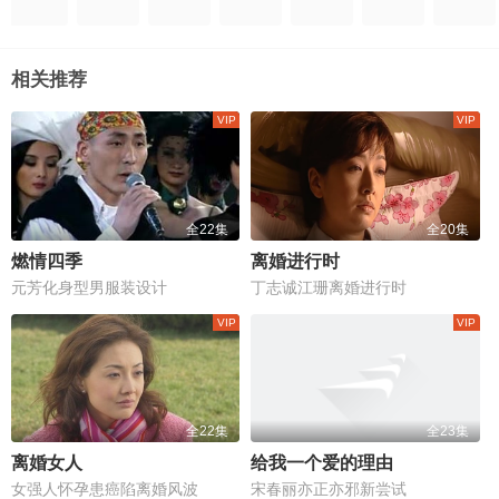
相关推荐
全22集
全20集
燃情四季
离婚进行时
元芳化身型男服装设计
丁志诚江珊离婚进行时
全22集
全23集
离婚女人
给我一个爱的理由
女强人怀孕患癌陷离婚风波
宋春丽亦正亦邪新尝试