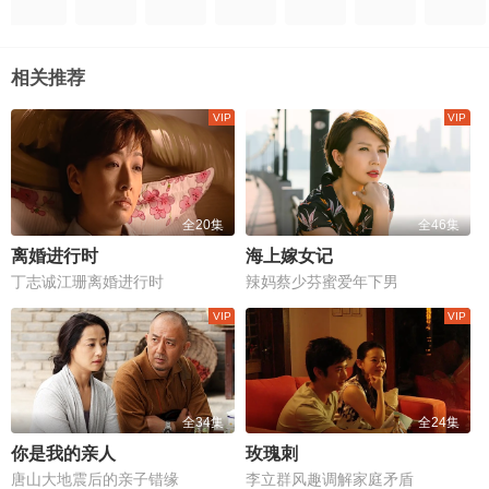
相关推荐
全20集
全46集
离婚进行时
海上嫁女记
丁志诚江珊离婚进行时
辣妈蔡少芬蜜爱年下男
全34集
全24集
你是我的亲人
玫瑰刺
唐山大地震后的亲子错缘
李立群风趣调解家庭矛盾