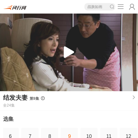
战旗如画
结发夫妻
第9集
全24集
选集
6
7
8
9
10
11
12