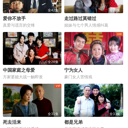
全42集
全20集
爱你不放手
走过路过莫错过
真爱与谎言的交锋
姐妹与七个男人情感纠葛
全28集
全34集
中国家庭之母爱
宁为女人
方家婆媳大战一触即发
豪门女人苦情戏
全31集
全33集
死去活来
都是兄弟