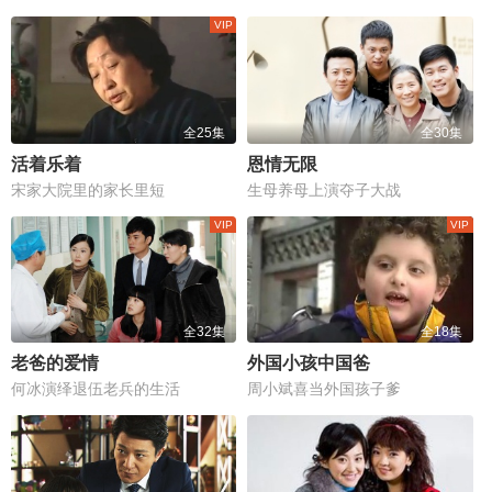
全25集
全30集
活着乐着
恩情无限
宋家大院里的家长里短
生母养母上演夺子大战
全32集
全18集
老爸的爱情
外国小孩中国爸
何冰演绎退伍老兵的生活
周小斌喜当外国孩子爹