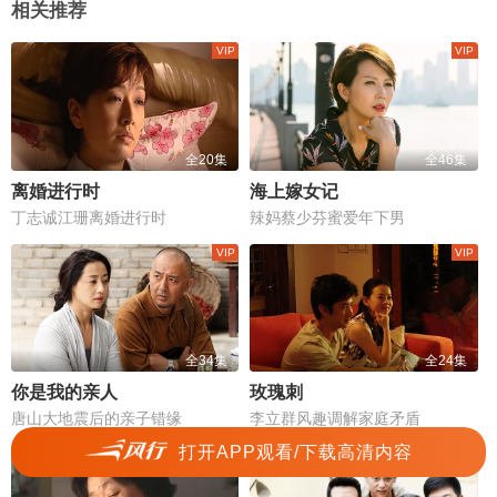
相关推荐
全20集
全46集
离婚进行时
海上嫁女记
丁志诚江珊离婚进行时
辣妈蔡少芬蜜爱年下男
全34集
全24集
你是我的亲人
玫瑰刺
唐山大地震后的亲子错缘
李立群风趣调解家庭矛盾
打开APP观看/下载高清内容