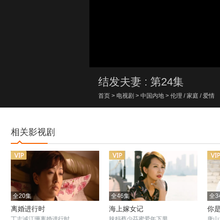
00:00/00:00
结发夫妻 : 第24集
首页
>
电视剧
>
中国内地
>
伦理
/
家庭
/
爱情
相关影视剧
全20集
全46集
全3
离婚进行时
海上嫁女记
你
丁志诚江珊离婚进行时
辣妈蔡少芬蜜爱年下男
唐山