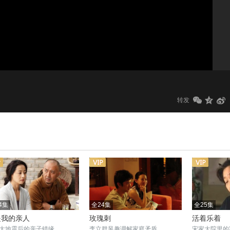
1.0x
标清
转发
4集
全24集
全25集
是我的亲人
玫瑰刺
活着乐着
大地震后的亲子错缘
李立群风趣调解家庭矛盾
宋家大院里的