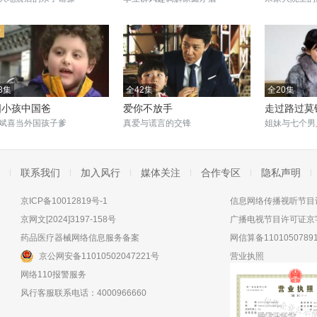
8集
全42集
全20集
国小孩中国爸
爱你不放手
走过路过莫
斌喜当外国孩子爹
真爱与谎言的交锋
姐妹与七个男
联系我们
加入风行
媒体关注
合作专区
隐私声明
京ICP备10012819号-1
信息网络传播视听节目许
京网文[2024]3197-158号
广播电视节目许可证京字
药品医疗器械网络信息服务备案
网信算备11010507891
京公网安备11010502047221号
营业执照
网络110报警服务
风行客服联系电话：4000966660