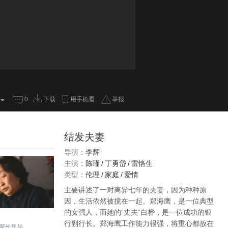
0
下载
用手机看
举报
结发夫妻
导演：
李辉
主演：
陈瑾
/
丁勇岱
/
雷恪生
类型：
伦理
/
家庭
/
爱情
主要讲述了一对离异七年的夫妻，因为种种原
因，生活依然被搅在一起。郑海鹰，是一位典型
的女强人，而她的“丈夫”白桦，是一位成功的银
行副行长。郑海鹰工作能力很强，将重心都放在
家长里短