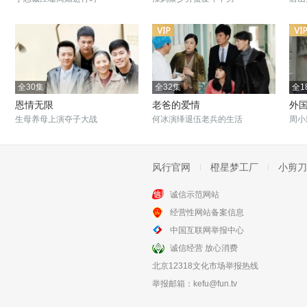
全30集
全32集
全1
恩情无限
老爸的爱情
外
生母养母上演夺子大战
何冰演绎退伍老兵的生活
周小
风行官网
橙星梦工厂
小剪刀
诚信示范网站
全28集
全34集
经营性网站备案信息
中国家庭之母爱
宁为女人
中国互联网举报中心
方家婆媳大战一触即发
豪门女人苦情戏
诚信经营 放心消费
北京12318文化市场举报热线
举报邮箱：
kefu@fun.tv