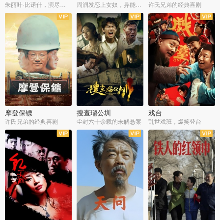
朱丽叶·比诺什，演尽失爱之痛
周润发恋上女奴，异能护体战邪派
许氏兄弟的经典喜剧
摩登保镖
搜查瑠公圳
戏台
许氏兄弟的经典喜剧
尘封六十余载的未解悬案
乱世戏班，爆笑登台