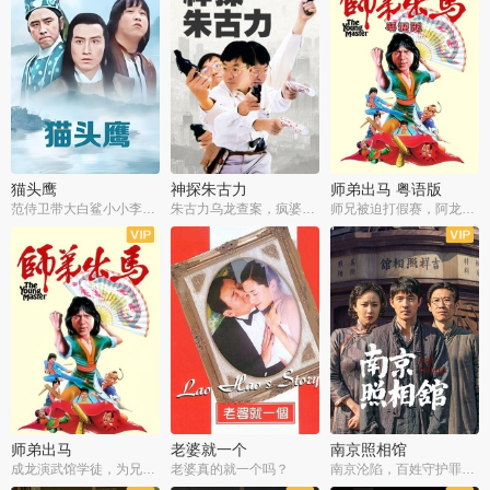
猫头鹰
神探朱古力
师弟出马 粤语版
范侍卫带大白鲨小小李破案寻妃
朱古力乌龙查案，疯婆子神助攻
师兄被迫打假赛，阿龙追查斗黑帮
师弟出马
老婆就一个
南京照相馆
成龙演武馆学徒，为兄搏命战黑道
老婆真的就一个吗？
南京沦陷，百姓守护罪证底片