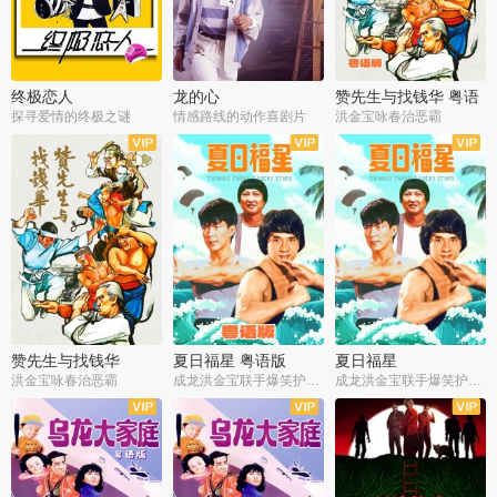
终极恋人
龙的心
赞先生与找钱华 粤语
版
探寻爱情的终极之谜
情感路线的动作喜剧片
洪金宝咏春治恶霸
赞先生与找钱华
夏日福星 粤语版
夏日福星
洪金宝咏春治恶霸
成龙洪金宝联手爆笑护美女
成龙洪金宝联手爆笑护美女