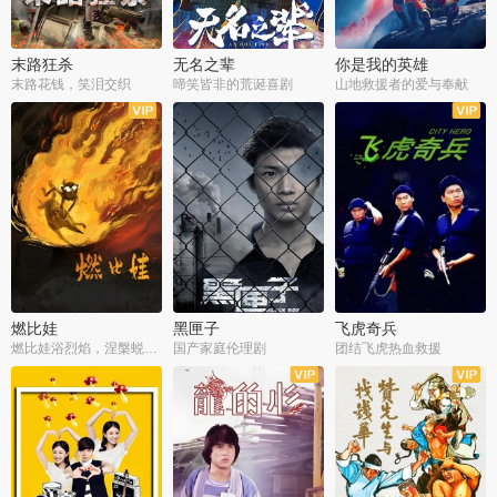
末路狂杀
无名之辈
你是我的英雄
末路花钱，笑泪交织
啼笑皆非的荒诞喜剧
山地救援者的爱与奉献
燃比娃
黑匣子
飞虎奇兵
燃比娃浴烈焰，涅槃蜕变成人
国产家庭伦理剧
团结飞虎热血救援