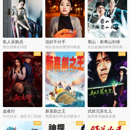
私人采购员
说好不分手
蜀山：新蜀山剑侠
陌生的匿名消息
错乱纷杂的爱情纠葛戏
无法超越的林青霞经典角色
血夜行
新喜剧之王
武状元苏乞儿
中元归乡，揭开灭门旧怨
周星驰20年后为爱奋斗
纨绔星爷触底逆袭