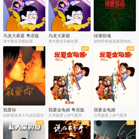
乌龙大家庭 粤语版
乌龙大家庭
绿液惊魂
青年黎姿美貌初显
青年黎姿美貌初显
拯救即将被真菌腐蚀的世界
我爱你
我要金龟婿 粤语版
我要金龟婿
徐静蕾逼佟大为说我爱你
吕秀菱爱上帅气暖男
吕秀菱爱上帅气暖男