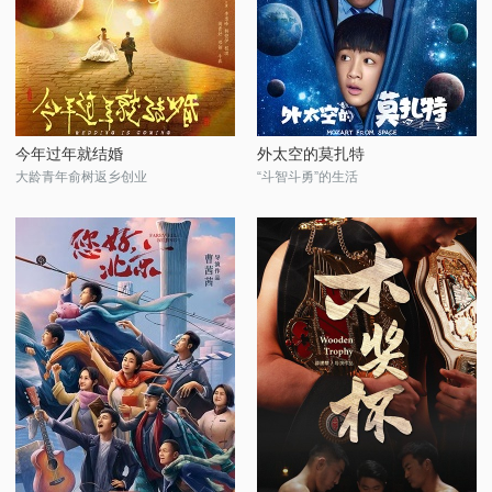
今年过年就结婚
外太空的莫扎特
大龄青年俞树返乡创业
“斗智斗勇”的生活