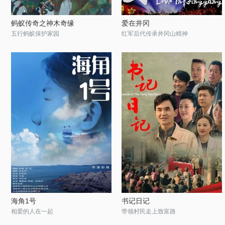
蚂蚁传奇之神木奇缘
爱在井冈
五行蚂蚁保护家园
红军后代传承井冈山精神
海角1号
书记日记
相爱的人在一起
带领村民走上致富路