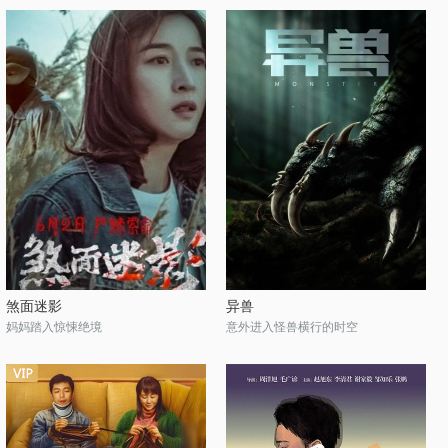
煞面迷影
异兽
妈妈踏入惊悚绝境
意外进入怪兽横行的时空