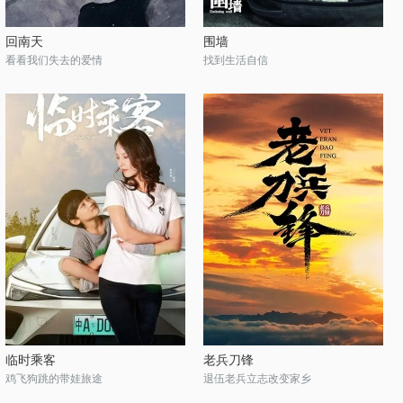
回南天
围墙
看看我们失去的爱情
找到生活自信
临时乘客
老兵刀锋
鸡飞狗跳的带娃旅途
退伍老兵立志改变家乡