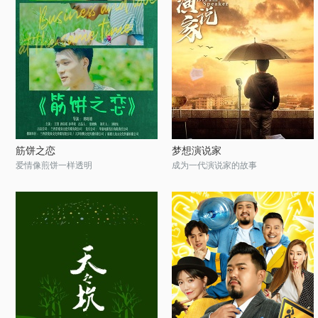
筋饼之恋
梦想演说家
爱情像煎饼一样透明
成为一代演说家的故事