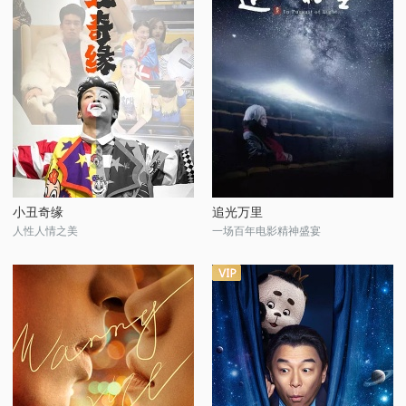
小丑奇缘
追光万里
人性人情之美
一场百年电影精神盛宴