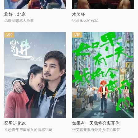
您好，北京
木奖杯
温暖励志感人故事
纪念永远的冠军
囧男进化论
如果有一天我将会离开你
社恐青年与富家女的情感纠葛
张艾嘉齐溪海外异乡漂泊追梦