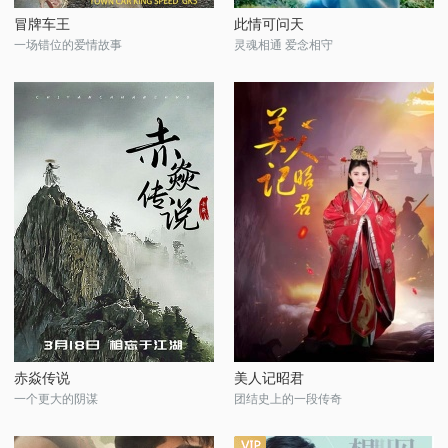
冒牌车王
此情可问天
一场错位的爱情故事
灵魂相通 爱念相守
赤焱传说
美人记昭君
一个更大的阴谋
团结史上的一段传奇