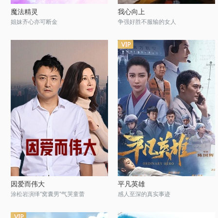
魔法精灵
我心向上
姐妹齐心亦可断金
争强好胜不服输的女人
因爱而伟大
平凡英雄
涂松岩演绎"窝囊男"气哭童蕾
感人至深的真实事迹