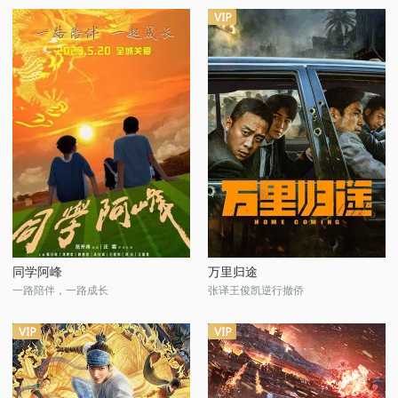
同学阿峰
万里归途
一路陪伴，一路成长
张译王俊凯逆行撤侨