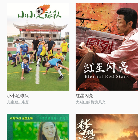
小小足球队
红星闪亮
儿童励志电影
大别山的旖旎风光