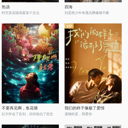
热汤
四海
时空其实隐现着某个交点
刘昊然少年奇遇沈腾爆梗不断
不要再见啊，鱼花塘
我们的样子像极了爱情
以为学会了告别，但却低估了想念
遗憾的是，我爱你