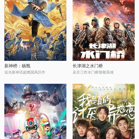
新神榜：杨戬
长津湖之水门桥
追光新神话超燃国风巨作
吴京三炸水门桥致敬英雄