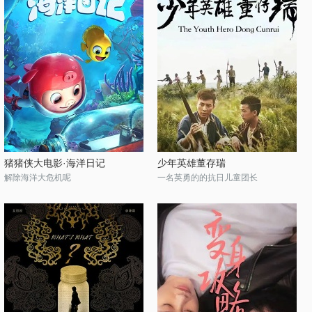
猪猪侠大电影·海洋日记
少年英雄董存瑞
解除海洋大危机呢
一名英勇的的抗日儿童团长