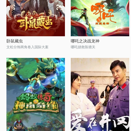
卧鼠藏虫
哪吒之决战龙神
文松分饰两角卷入国际大案
哪吒拯救陈塘关