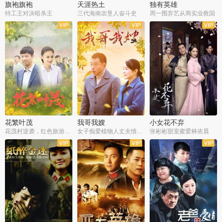
旗袍旗袍
天涯热土
独有英雄
特工王对决暗杀王
三代海南农垦人奋斗史
周一围弃艺从商实业救国
全34集
全50集
全51集
花繁叶茂
我哥我嫂
小女花不弃
花茂村逆袭，红色旅游出圈
女子痴爱植物人丈夫情定一生
张彬彬甜宠蜜爱林依晨
全42集
全35集
全32集