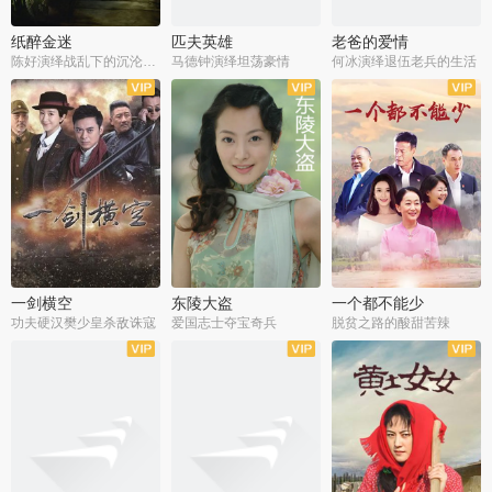
纸醉金迷
匹夫英雄
老爸的爱情
陈好演绎战乱下的沉沦人生
马德钟演绎坦荡豪情
何冰演绎退伍老兵的生活
全40集
全33集
全36集
一剑横空
东陵大盗
一个都不能少
功夫硬汉樊少皇杀敌诛寇
爱国志士夺宝奇兵
脱贫之路的酸甜苦辣
全25集
全50集
全23集