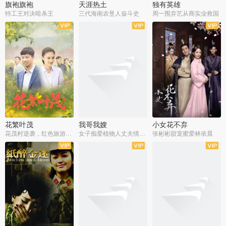
旗袍旗袍
天涯热土
独有英雄
特工王对决暗杀王
三代海南农垦人奋斗史
周一围弃艺从商实业救国
全34集
全50集
全51集
花繁叶茂
我哥我嫂
小女花不弃
花茂村逆袭，红色旅游出圈
女子痴爱植物人丈夫情定一生
张彬彬甜宠蜜爱林依晨
全42集
全35集
全32集