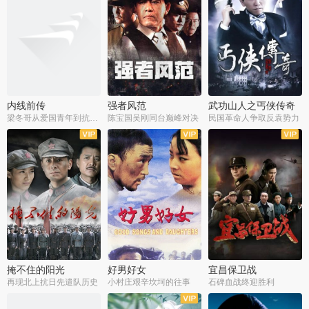
内线前传
强者风范
武功山人之丐侠传奇
梁冬哥从爱国青年到抗战精英
陈宝国吴刚同台巅峰对决
民国革命人争取反袁势力
全38集
全9集
全35集
掩不住的阳光
好男好女
宜昌保卫战
再现北上抗日先遣队历史
小村庄艰辛坎坷的往事
石碑血战终迎胜利
全37集
全40集
全25集