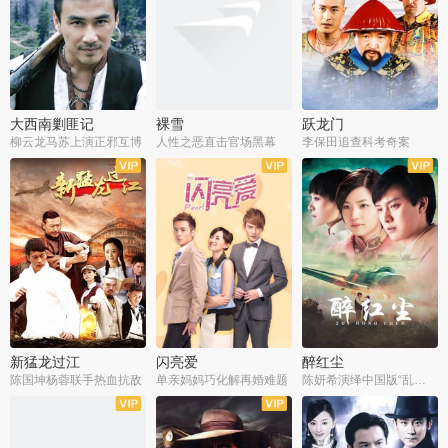
大西南剿匪记
裸雪
跃龙门
柳云龙马苏上演正邪互博
人性之恶直击官场黑幕
李保田追查科考奇案
全36集
全37集
全30集
新猛龙过江
闪亮爱
醉红尘
陈国坤杨蓉联手热血抗敌
单亲妈妈巧化解再婚难题
陈妍希演绎中国版“乱世佳人”
全30集
全30集
全30集