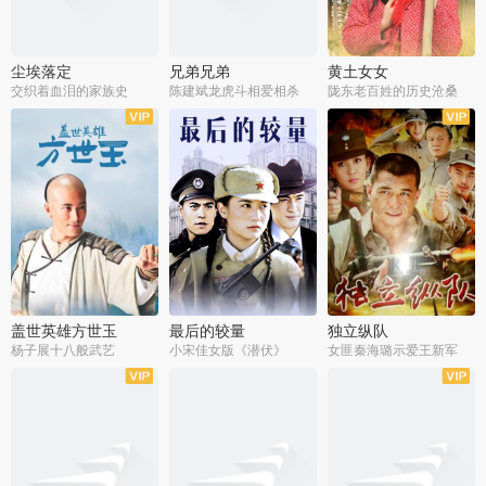
尘埃落定
兄弟兄弟
黄土女女
交织着血泪的家族史
陈建斌龙虎斗相爱相杀
陇东老百姓的历史沧桑
全36集
全28集
全44集
盖世英雄方世玉
最后的较量
独立纵队
杨子展十八般武艺
小宋佳女版《潜伏》
女匪秦海璐示爱王新军
全40集
全30集
全43集