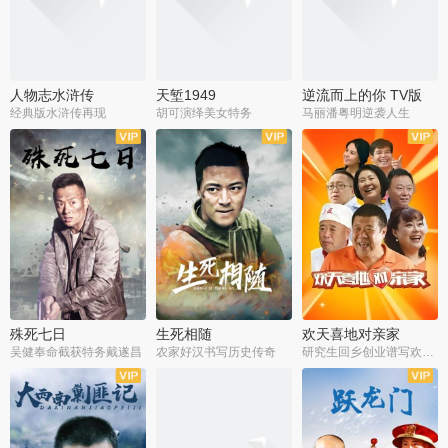
人物志水浒传
天堑1949
逆流而上的你 TV版
经典版水浒传再现
胡可演绎美女特务
马丽潘粤明逆袭人生
全34集
全21集
全35集
殊死七日
生死相随
欢天喜地对亲家
吴健奉命截获特务戴遂昌
农家好汉书写历史传奇
研究生回乡创业谱写欢乐爱情
全40集
全21集
全30集