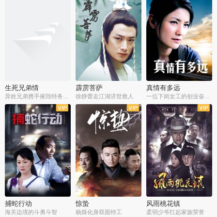
生死兄弟情
霹雳菩萨
真情有多远
异姓兄弟携手摧毁特务阴谋
徐静蕾走江湖济世救人
一位下岗女工的创业奋斗史
全22集
全39集
全36集
捕蛇行动
惊蛰
风雨桃花镇
海关边境的斗勇斗智
杨烁化身双面特工
柔弱少爷扛起家族荣誉