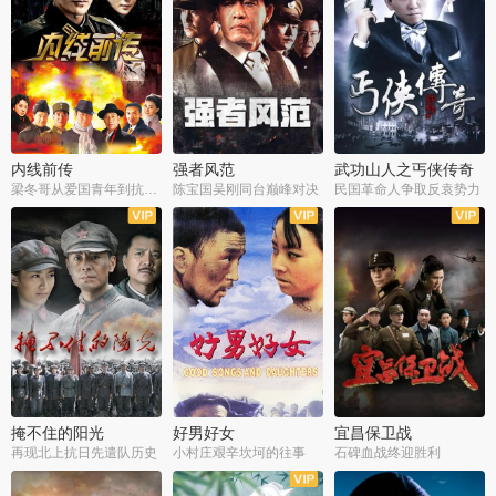
内线前传
强者风范
武功山人之丐侠传奇
梁冬哥从爱国青年到抗战精英
陈宝国吴刚同台巅峰对决
民国革命人争取反袁势力
全38集
全9集
全35集
掩不住的阳光
好男好女
宜昌保卫战
再现北上抗日先遣队历史
小村庄艰辛坎坷的往事
石碑血战终迎胜利
全37集
全40集
全25集