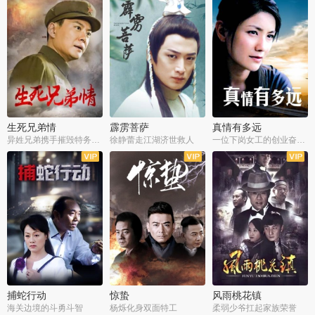
生死兄弟情
霹雳菩萨
真情有多远
异姓兄弟携手摧毁特务阴谋
徐静蕾走江湖济世救人
一位下岗女工的创业奋斗史
全22集
全39集
全36集
捕蛇行动
惊蛰
风雨桃花镇
海关边境的斗勇斗智
杨烁化身双面特工
柔弱少爷扛起家族荣誉