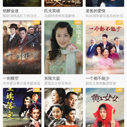
纸醉金迷
匹夫英雄
老爸的爱情
陈好演绎战乱下的沉沦人生
马德钟演绎坦荡豪情
何冰演绎退伍老兵的生活
全40集
全33集
全36集
一剑横空
东陵大盗
一个都不能少
功夫硬汉樊少皇杀敌诛寇
爱国志士夺宝奇兵
脱贫之路的酸甜苦辣
全25集
全50集
全23集