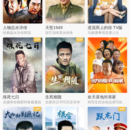
人物志水浒传
天堑1949
逆流而上的你 TV版
经典版水浒传再现
胡可演绎美女特务
马丽潘粤明逆袭人生
全34集
全21集
全35集
殊死七日
生死相随
欢天喜地对亲家
吴健奉命截获特务戴遂昌
农家好汉书写历史传奇
研究生回乡创业谱写欢乐爱情
全40集
全21集
全30集