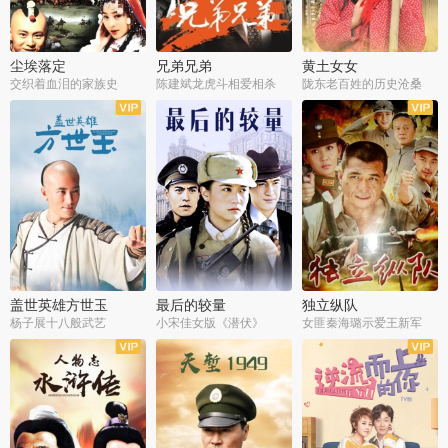
尘埃落定
兄弟兄弟
黄土女女
交织着血泪的家族史
陈建斌龙虎斗相爱相杀
陇东老百姓的历史沧桑
全36集
全28集
全44集
盖世英雄方世玉
最后的较量
独立纵队
杨子展十八般武艺
小宋佳女版《潜伏》
女匪秦海璐示爱王新军
全40集
全30集
全43集