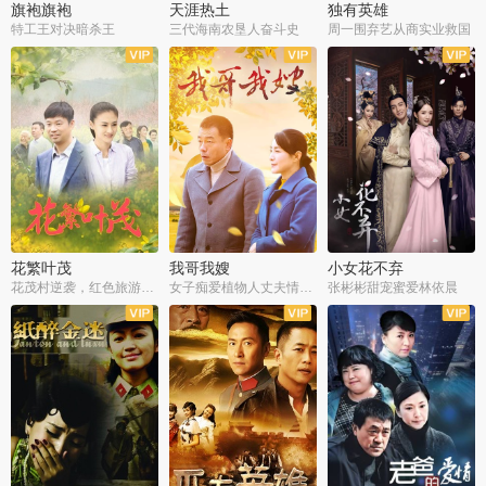
旗袍旗袍
天涯热土
独有英雄
特工王对决暗杀王
三代海南农垦人奋斗史
周一围弃艺从商实业救国
全34集
全50集
全51集
花繁叶茂
我哥我嫂
小女花不弃
花茂村逆袭，红色旅游出圈
女子痴爱植物人丈夫情定一生
张彬彬甜宠蜜爱林依晨
全42集
全35集
全32集