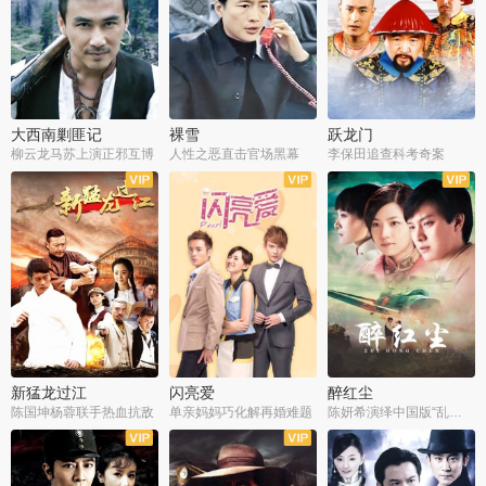
大西南剿匪记
裸雪
跃龙门
柳云龙马苏上演正邪互博
人性之恶直击官场黑幕
李保田追查科考奇案
全36集
全37集
全30集
新猛龙过江
闪亮爱
醉红尘
陈国坤杨蓉联手热血抗敌
单亲妈妈巧化解再婚难题
陈妍希演绎中国版“乱世佳人”
全30集
全30集
全30集