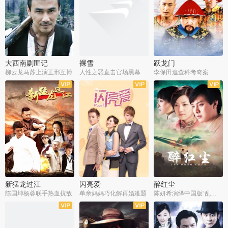
大西南剿匪记
裸雪
跃龙门
柳云龙马苏上演正邪互博
人性之恶直击官场黑幕
李保田追查科考奇案
全36集
全37集
全30集
新猛龙过江
闪亮爱
醉红尘
陈国坤杨蓉联手热血抗敌
单亲妈妈巧化解再婚难题
陈妍希演绎中国版“乱世佳人”
全30集
全30集
全30集