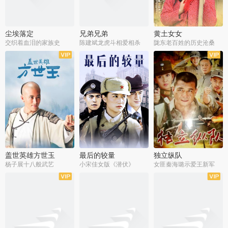
尘埃落定
兄弟兄弟
黄土女女
交织着血泪的家族史
陈建斌龙虎斗相爱相杀
陇东老百姓的历史沧桑
全36集
全28集
全44集
盖世英雄方世玉
最后的较量
独立纵队
杨子展十八般武艺
小宋佳女版《潜伏》
女匪秦海璐示爱王新军
全40集
全30集
全43集