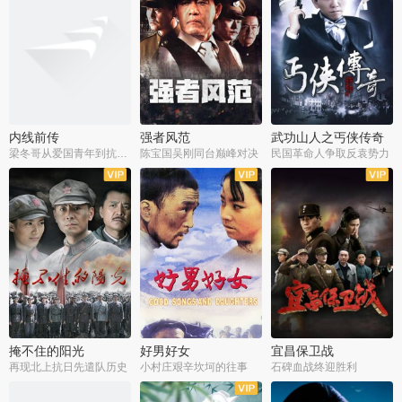
内线前传
强者风范
武功山人之丐侠传奇
梁冬哥从爱国青年到抗战精英
陈宝国吴刚同台巅峰对决
民国革命人争取反袁势力
全38集
全9集
全35集
掩不住的阳光
好男好女
宜昌保卫战
再现北上抗日先遣队历史
小村庄艰辛坎坷的往事
石碑血战终迎胜利
全37集
全40集
全25集