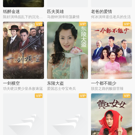
纸醉金迷
匹夫英雄
老爸的爱情
陈好演绎战乱下的沉沦人生
马德钟演绎坦荡豪情
何冰演绎退伍老兵的生活
全40集
全33集
全36集
一剑横空
东陵大盗
一个都不能少
功夫硬汉樊少皇杀敌诛寇
爱国志士夺宝奇兵
脱贫之路的酸甜苦辣
全25集
全50集
全23集