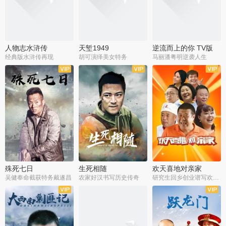
人物志水浒传
天堑1949
逆流而上的你 TV版
经典版水浒传再现
胡可演绎美女特务
马丽潘粤明逆袭人生
全34集
全21集
全35集
殊死七日
生死相随
欢天喜地对亲家
吴健奉命截获特务戴遂昌
农家好汉书写历史传奇
研究生回乡创业谱写欢乐爱情
全40集
全21集
全30集