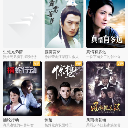
生死兄弟情
霹雳菩萨
真情有多远
异姓兄弟携手摧毁特务阴谋
徐静蕾走江湖济世救人
一位下岗女工的创业奋斗史
全22集
全39集
全36集
捕蛇行动
惊蛰
风雨桃花镇
海关边境的斗勇斗智
杨烁化身双面特工
柔弱少爷扛起家族荣誉