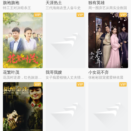
旗袍旗袍
天涯热土
独有英雄
特工王对决暗杀王
三代海南农垦人奋斗史
周一围弃艺从商实业救国
全34集
全50集
全51集
花繁叶茂
我哥我嫂
小女花不弃
花茂村逆袭，红色旅游出圈
女子痴爱植物人丈夫情定一生
张彬彬甜宠蜜爱林依晨
全42集
全35集
全32集