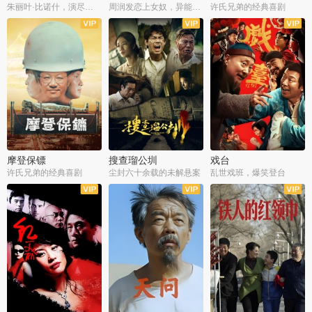
朱丽叶·比诺什，演尽失爱之痛
周润发恋上女奴，异能护体战邪派
许氏兄弟的经典喜剧
摩登保镖
搜查瑠公圳
戏台
许氏兄弟的经典喜剧
尘封六十余载的未解悬案
乱世戏班，爆笑登台