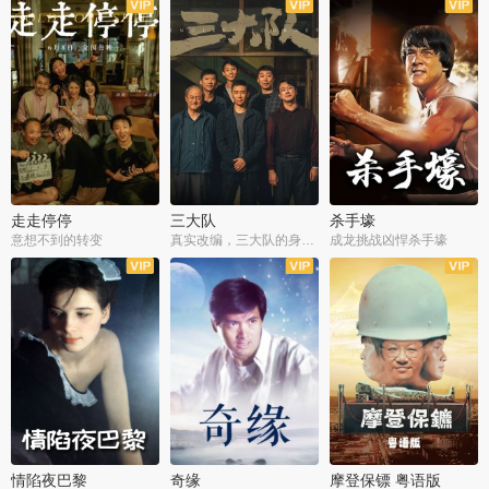
走走停停
三大队
杀手壕
意想不到的转变
真实改编，三大队的身世浮沉
成龙挑战凶悍杀手壕
情陷夜巴黎
奇缘
摩登保镖 粤语版