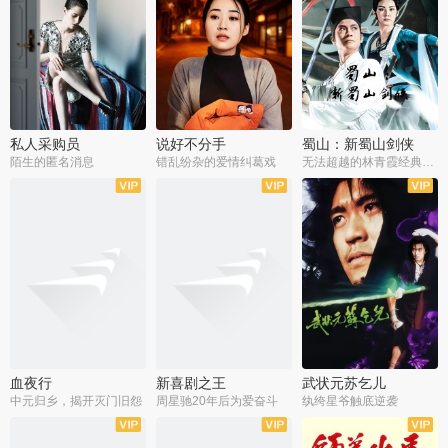
私人采购员
说好不分手
蜀山：新蜀山剑侠
陌生的匿名消息
错乱纷杂的爱情纠葛戏
无法超越的林青霞经典角色
血夜行
新喜剧之王
武状元苏乞儿
中元归乡，揭开灭门旧怨
周星驰20年后为爱奋斗
纨绔星爷触底逆袭