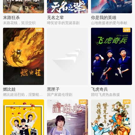
末路狂杀
无名之辈
你是我的英雄
末路花钱，笑泪交织
啼笑皆非的荒诞喜剧
山地救援者的爱与奉献
燃比娃
黑匣子
飞虎奇兵
燃比娃浴烈焰，涅槃蜕变成人
国产家庭伦理剧
团结飞虎热血救援