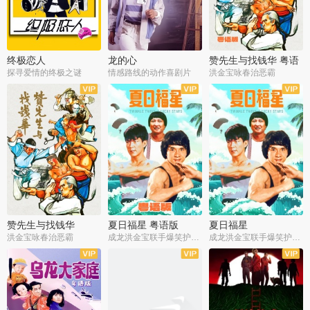
终极恋人
龙的心
赞先生与找钱华 粤语
版
探寻爱情的终极之谜
情感路线的动作喜剧片
洪金宝咏春治恶霸
赞先生与找钱华
夏日福星 粤语版
夏日福星
洪金宝咏春治恶霸
成龙洪金宝联手爆笑护美女
成龙洪金宝联手爆笑护美女