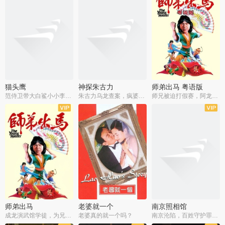
猫头鹰
神探朱古力
师弟出马 粤语版
范侍卫带大白鲨小小李破案寻妃
朱古力乌龙查案，疯婆子神助攻
师兄被迫打假赛，阿龙追查斗黑帮
师弟出马
老婆就一个
南京照相馆
成龙演武馆学徒，为兄搏命战黑道
老婆真的就一个吗？
南京沦陷，百姓守护罪证底片