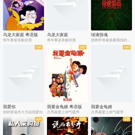
乌龙大家庭 粤语版
乌龙大家庭
绿液惊魂
青年黎姿美貌初显
青年黎姿美貌初显
拯救即将被真菌腐蚀的世界
我爱你
我要金龟婿 粤语版
我要金龟婿
徐静蕾逼佟大为说我爱你
吕秀菱爱上帅气暖男
吕秀菱爱上帅气暖男