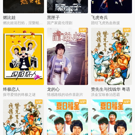
燃比娃
黑匣子
飞虎奇兵
燃比娃浴烈焰，涅槃蜕变成人
国产家庭伦理剧
团结飞虎热血救援
终极恋人
龙的心
赞先生与找钱华 粤语
版
探寻爱情的终极之谜
情感路线的动作喜剧片
洪金宝咏春治恶霸