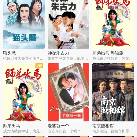
猫头鹰
神探朱古力
师弟出马 粤语版
范侍卫带大白鲨小小李破案寻妃
朱古力乌龙查案，疯婆子神助攻
师兄被迫打假赛，阿龙追查斗黑帮
师弟出马
老婆就一个
南京照相馆
成龙演武馆学徒，为兄搏命战黑道
老婆真的就一个吗？
南京沦陷，百姓守护罪证底片