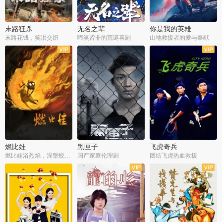
末路狂杀
无名之辈
你是我的英雄
末路花钱，笑泪交织
啼笑皆非的荒诞喜剧
山地救援者的爱与奉献
燃比娃
黑匣子
飞虎奇兵
燃比娃浴烈焰，涅槃蜕变成人
国产家庭伦理剧
团结飞虎热血救援