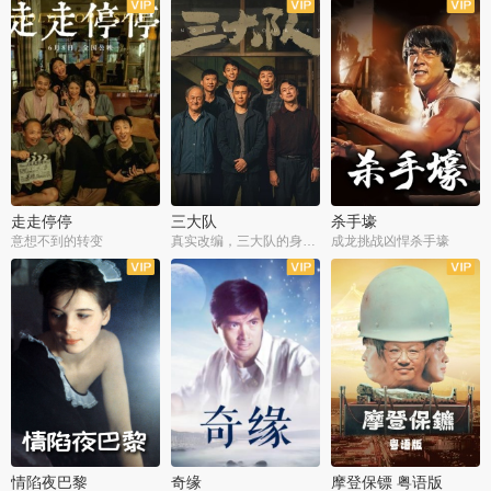
走走停停
三大队
杀手壕
意想不到的转变
真实改编，三大队的身世浮沉
成龙挑战凶悍杀手壕
情陷夜巴黎
奇缘
摩登保镖 粤语版