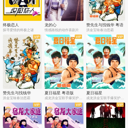
终极恋人
龙的心
赞先生与找钱华 粤语
版
探寻爱情的终极之谜
情感路线的动作喜剧片
洪金宝咏春治恶霸
赞先生与找钱华
夏日福星 粤语版
夏日福星
洪金宝咏春治恶霸
成龙洪金宝联手爆笑护美女
成龙洪金宝联手爆笑护美女