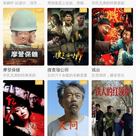
朱丽叶·比诺什，演尽失爱之痛
周润发恋上女奴，异能护体战邪派
许氏兄弟的经典喜剧
摩登保镖
搜查瑠公圳
戏台
许氏兄弟的经典喜剧
尘封六十余载的未解悬案
乱世戏班，爆笑登台