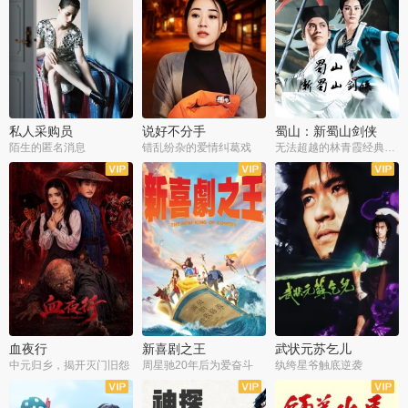
私人采购员
说好不分手
蜀山：新蜀山剑侠
陌生的匿名消息
错乱纷杂的爱情纠葛戏
无法超越的林青霞经典角色
血夜行
新喜剧之王
武状元苏乞儿
中元归乡，揭开灭门旧怨
周星驰20年后为爱奋斗
纨绔星爷触底逆袭