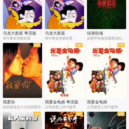
乌龙大家庭 粤语版
乌龙大家庭
绿液惊魂
青年黎姿美貌初显
青年黎姿美貌初显
拯救即将被真菌腐蚀的世界
我爱你
我要金龟婿 粤语版
我要金龟婿
徐静蕾逼佟大为说我爱你
吕秀菱爱上帅气暖男
吕秀菱爱上帅气暖男