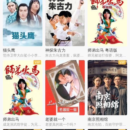
猫头鹰
神探朱古力
师弟出马 粤语版
范侍卫带大白鲨小小李破案寻妃
朱古力乌龙查案，疯婆子神助攻
师兄被迫打假赛，阿龙追查斗黑帮
师弟出马
老婆就一个
南京照相馆
成龙演武馆学徒，为兄搏命战黑道
老婆真的就一个吗？
南京沦陷，百姓守护罪证底片