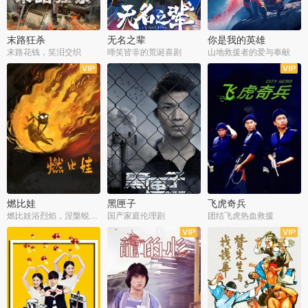
末路狂杀
无名之辈
你是我的英雄
末路花钱，笑泪交织
啼笑皆非的荒诞喜剧
山地救援者的爱与奉献
燃比娃
黑匣子
飞虎奇兵
燃比娃浴烈焰，涅槃蜕变成人
国产家庭伦理剧
团结飞虎热血救援