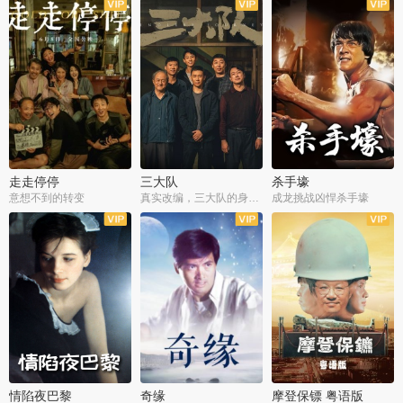
走走停停
三大队
杀手壕
意想不到的转变
真实改编，三大队的身世浮沉
成龙挑战凶悍杀手壕
情陷夜巴黎
奇缘
摩登保镖 粤语版