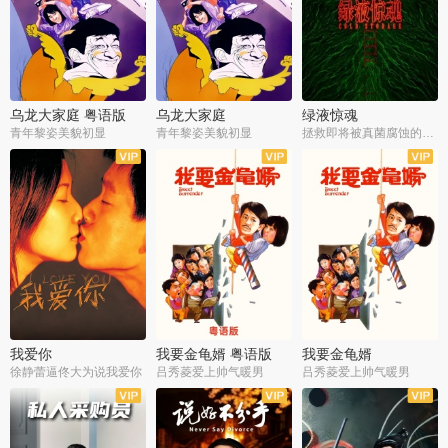
乌龙大家庭 粤语版
乌龙大家庭
绿液惊魂
青年黎姿美貌初显
青年黎姿美貌初显
拯救即将被真菌腐蚀的世界
我爱你
我要金龟婿 粤语版
我要金龟婿
徐静蕾逼佟大为说我爱你
吕秀菱爱上帅气暖男
吕秀菱爱上帅气暖男