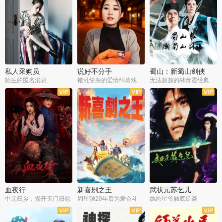
私人采购员
说好不分手
蜀山：新蜀山剑侠
陌生的匿名消息
错乱纷杂的爱情纠葛戏
无法超越的林青霞经典角色
血夜行
新喜剧之王
武状元苏乞儿
中元归乡，揭开灭门旧怨
周星驰20年后为爱奋斗
纨绔星爷触底逆袭