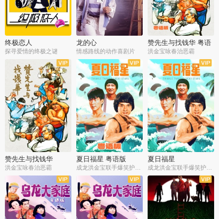
终极恋人
龙的心
赞先生与找钱华 粤语
版
探寻爱情的终极之谜
情感路线的动作喜剧片
洪金宝咏春治恶霸
赞先生与找钱华
夏日福星 粤语版
夏日福星
洪金宝咏春治恶霸
成龙洪金宝联手爆笑护美女
成龙洪金宝联手爆笑护美女