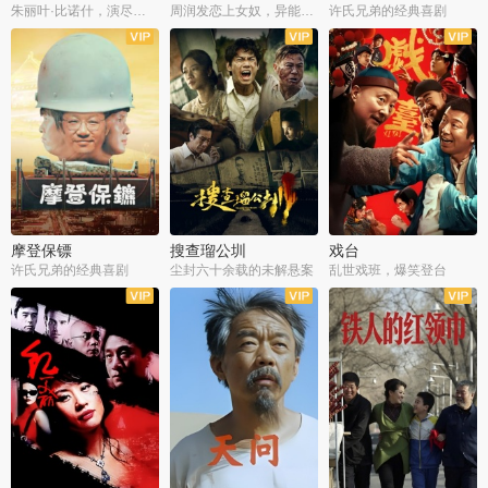
朱丽叶·比诺什，演尽失爱之痛
周润发恋上女奴，异能护体战邪派
许氏兄弟的经典喜剧
摩登保镖
搜查瑠公圳
戏台
许氏兄弟的经典喜剧
尘封六十余载的未解悬案
乱世戏班，爆笑登台