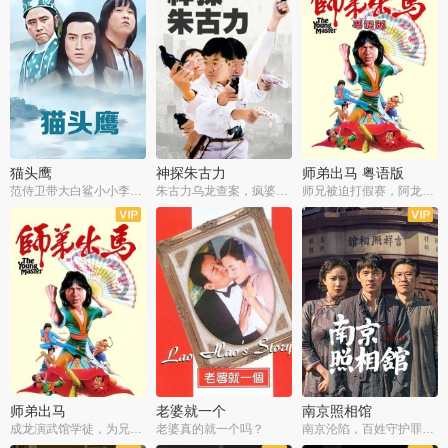
猫头鹰
神探朱古力
师弟出马 粤语版
范侍卫带大白鲨小小李破案寻妃
朱古力乌龙查案，疯婆子神助攻
师兄被迫打假赛，阿龙追查斗黑帮
师弟出马
老婆就一个
南京照相馆
成龙演武馆学徒，为兄搏命战黑道
老婆真的就一个吗？
南京沦陷，百姓守护罪证底片