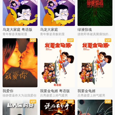
乌龙大家庭 粤语版
乌龙大家庭
绿液惊魂
青年黎姿美貌初显
青年黎姿美貌初显
拯救即将被真菌腐蚀的世界
我爱你
我要金龟婿 粤语版
我要金龟婿
徐静蕾逼佟大为说我爱你
吕秀菱爱上帅气暖男
吕秀菱爱上帅气暖男