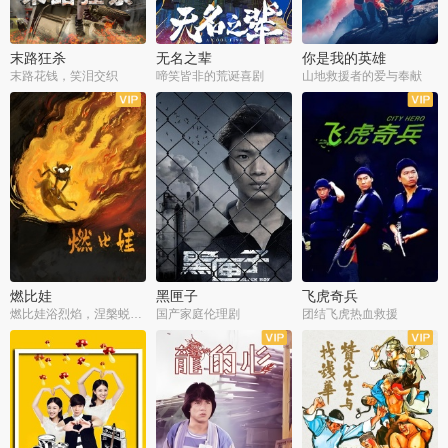
末路狂杀
无名之辈
你是我的英雄
末路花钱，笑泪交织
啼笑皆非的荒诞喜剧
山地救援者的爱与奉献
燃比娃
黑匣子
飞虎奇兵
燃比娃浴烈焰，涅槃蜕变成人
国产家庭伦理剧
团结飞虎热血救援