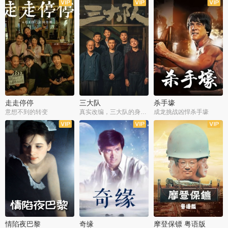
走走停停
三大队
杀手壕
意想不到的转变
真实改编，三大队的身世浮沉
成龙挑战凶悍杀手壕
情陷夜巴黎
奇缘
摩登保镖 粤语版