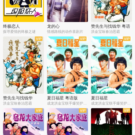
终极恋人
龙的心
赞先生与找钱华 粤语
版
探寻爱情的终极之谜
情感路线的动作喜剧片
洪金宝咏春治恶霸
赞先生与找钱华
夏日福星 粤语版
夏日福星
洪金宝咏春治恶霸
成龙洪金宝联手爆笑护美女
成龙洪金宝联手爆笑护美女