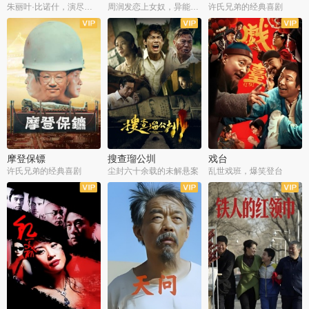
朱丽叶·比诺什，演尽失爱之痛
周润发恋上女奴，异能护体战邪派
许氏兄弟的经典喜剧
摩登保镖
搜查瑠公圳
戏台
许氏兄弟的经典喜剧
尘封六十余载的未解悬案
乱世戏班，爆笑登台