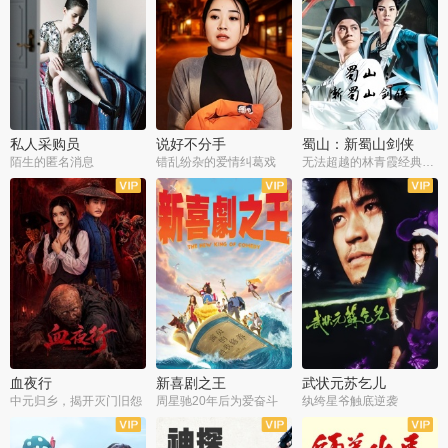
私人采购员
说好不分手
蜀山：新蜀山剑侠
陌生的匿名消息
错乱纷杂的爱情纠葛戏
无法超越的林青霞经典角色
血夜行
新喜剧之王
武状元苏乞儿
中元归乡，揭开灭门旧怨
周星驰20年后为爱奋斗
纨绔星爷触底逆袭