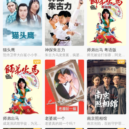
猫头鹰
神探朱古力
师弟出马 粤语版
范侍卫带大白鲨小小李破案寻妃
朱古力乌龙查案，疯婆子神助攻
师兄被迫打假赛，阿龙追查斗黑帮
师弟出马
老婆就一个
南京照相馆
成龙演武馆学徒，为兄搏命战黑道
老婆真的就一个吗？
南京沦陷，百姓守护罪证底片