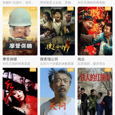
朱丽叶·比诺什，演尽失爱之痛
周润发恋上女奴，异能护体战邪派
许氏兄弟的经典喜剧
摩登保镖
搜查瑠公圳
戏台
许氏兄弟的经典喜剧
尘封六十余载的未解悬案
乱世戏班，爆笑登台