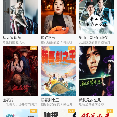
私人采购员
说好不分手
蜀山：新蜀山剑侠
陌生的匿名消息
错乱纷杂的爱情纠葛戏
无法超越的林青霞经典角色
血夜行
新喜剧之王
武状元苏乞儿
中元归乡，揭开灭门旧怨
周星驰20年后为爱奋斗
纨绔星爷触底逆袭