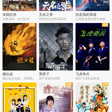
末路狂杀
无名之辈
你是我的英雄
末路花钱，笑泪交织
啼笑皆非的荒诞喜剧
山地救援者的爱与奉献
燃比娃
黑匣子
飞虎奇兵
燃比娃浴烈焰，涅槃蜕变成人
国产家庭伦理剧
团结飞虎热血救援