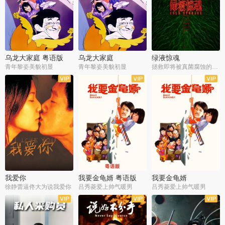
乌龙大家庭 粤语版
乌龙大家庭
绿液惊魂
青年黎姿美貌初显
青年黎姿美貌初显
拯救即将被真菌腐蚀的世界
我爱你
我要金龟婿 粤语版
我要金龟婿
徐静蕾逼佟大为说我爱你
吕秀菱爱上帅气暖男
吕秀菱爱上帅气暖男