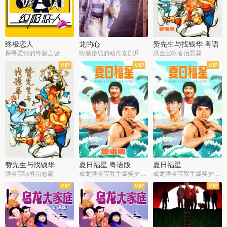
终极恋人
龙的心
赞先生与找钱华 粤语
版
探寻爱情的终极之谜
情感路线的动作喜剧片
洪金宝咏春治恶霸
赞先生与找钱华
夏日福星 粤语版
夏日福星
洪金宝咏春治恶霸
成龙洪金宝联手爆笑护美女
成龙洪金宝联手爆笑护美女