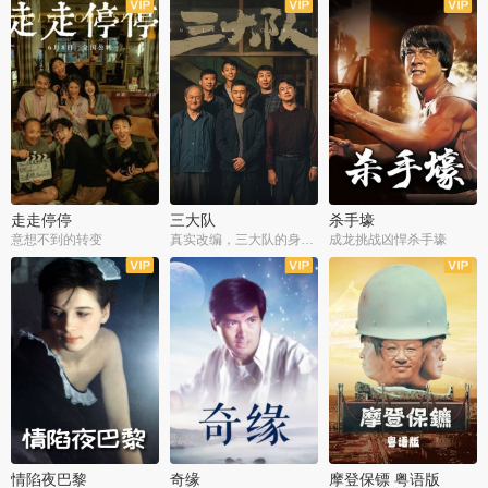
走走停停
三大队
杀手壕
意想不到的转变
真实改编，三大队的身世浮沉
成龙挑战凶悍杀手壕
情陷夜巴黎
奇缘
摩登保镖 粤语版