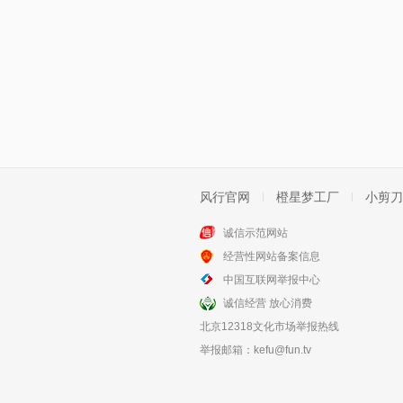
风行官网
橙星梦工厂
小剪刀
诚信示范网站
经营性网站备案信息
中国互联网举报中心
诚信经营 放心消费
北京12318文化市场举报热线
举报邮箱：
kefu@fun.tv