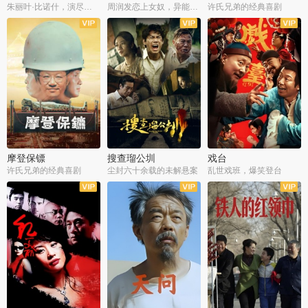
朱丽叶·比诺什，演尽失爱之痛
周润发恋上女奴，异能护体战邪派
许氏兄弟的经典喜剧
摩登保镖
搜查瑠公圳
戏台
许氏兄弟的经典喜剧
尘封六十余载的未解悬案
乱世戏班，爆笑登台