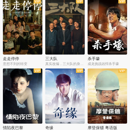
走走停停
三大队
杀手壕
意想不到的转变
真实改编，三大队的身世浮沉
成龙挑战凶悍杀手壕
情陷夜巴黎
奇缘
摩登保镖 粤语版