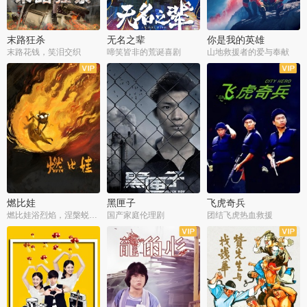
末路狂杀
无名之辈
你是我的英雄
末路花钱，笑泪交织
啼笑皆非的荒诞喜剧
山地救援者的爱与奉献
燃比娃
黑匣子
飞虎奇兵
燃比娃浴烈焰，涅槃蜕变成人
国产家庭伦理剧
团结飞虎热血救援