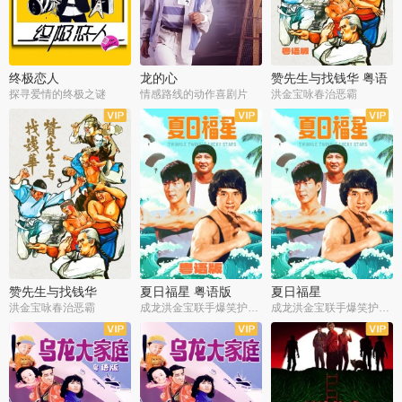
终极恋人
龙的心
赞先生与找钱华 粤语
版
探寻爱情的终极之谜
情感路线的动作喜剧片
洪金宝咏春治恶霸
赞先生与找钱华
夏日福星 粤语版
夏日福星
洪金宝咏春治恶霸
成龙洪金宝联手爆笑护美女
成龙洪金宝联手爆笑护美女