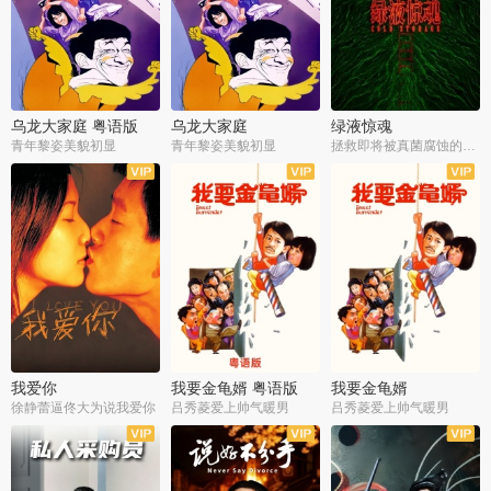
乌龙大家庭 粤语版
乌龙大家庭
绿液惊魂
青年黎姿美貌初显
青年黎姿美貌初显
拯救即将被真菌腐蚀的世界
我爱你
我要金龟婿 粤语版
我要金龟婿
徐静蕾逼佟大为说我爱你
吕秀菱爱上帅气暖男
吕秀菱爱上帅气暖男