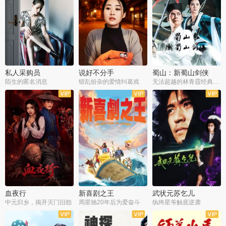
私人采购员
说好不分手
蜀山：新蜀山剑侠
陌生的匿名消息
错乱纷杂的爱情纠葛戏
无法超越的林青霞经典角色
血夜行
新喜剧之王
武状元苏乞儿
中元归乡，揭开灭门旧怨
周星驰20年后为爱奋斗
纨绔星爷触底逆袭