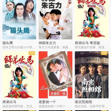
猫头鹰
神探朱古力
师弟出马 粤语版
范侍卫带大白鲨小小李破案寻妃
朱古力乌龙查案，疯婆子神助攻
师兄被迫打假赛，阿龙追查斗黑帮
师弟出马
老婆就一个
南京照相馆
成龙演武馆学徒，为兄搏命战黑道
老婆真的就一个吗？
南京沦陷，百姓守护罪证底片