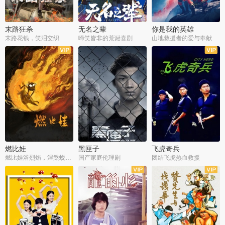
末路狂杀
无名之辈
你是我的英雄
末路花钱，笑泪交织
啼笑皆非的荒诞喜剧
山地救援者的爱与奉献
燃比娃
黑匣子
飞虎奇兵
燃比娃浴烈焰，涅槃蜕变成人
国产家庭伦理剧
团结飞虎热血救援