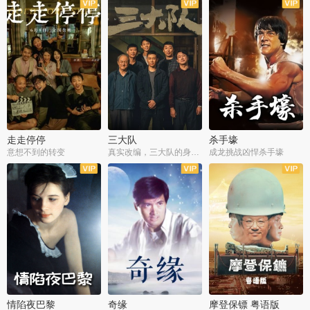
走走停停
三大队
杀手壕
意想不到的转变
真实改编，三大队的身世浮沉
成龙挑战凶悍杀手壕
情陷夜巴黎
奇缘
摩登保镖 粤语版