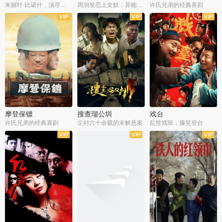
朱丽叶·比诺什，演尽失爱之痛
周润发恋上女奴，异能护体战邪派
许氏兄弟的经典喜剧
摩登保镖
搜查瑠公圳
戏台
许氏兄弟的经典喜剧
尘封六十余载的未解悬案
乱世戏班，爆笑登台