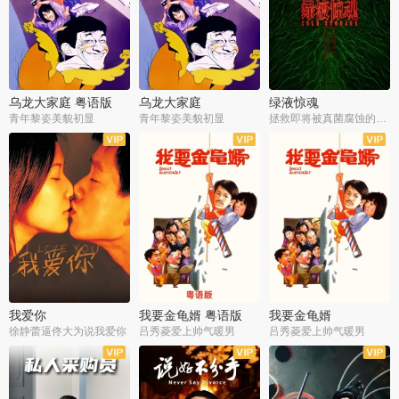
乌龙大家庭 粤语版
乌龙大家庭
绿液惊魂
青年黎姿美貌初显
青年黎姿美貌初显
拯救即将被真菌腐蚀的世界
我爱你
我要金龟婿 粤语版
我要金龟婿
徐静蕾逼佟大为说我爱你
吕秀菱爱上帅气暖男
吕秀菱爱上帅气暖男