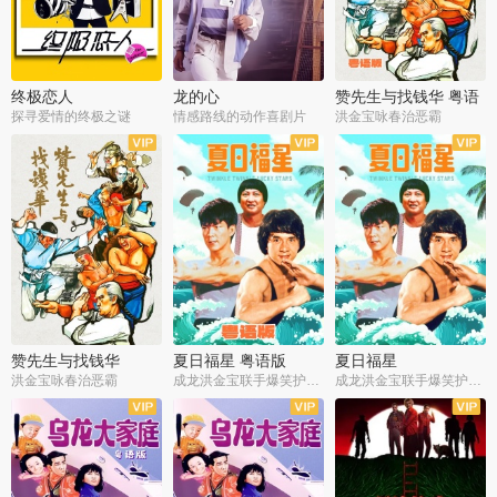
终极恋人
龙的心
赞先生与找钱华 粤语
版
探寻爱情的终极之谜
情感路线的动作喜剧片
洪金宝咏春治恶霸
赞先生与找钱华
夏日福星 粤语版
夏日福星
洪金宝咏春治恶霸
成龙洪金宝联手爆笑护美女
成龙洪金宝联手爆笑护美女