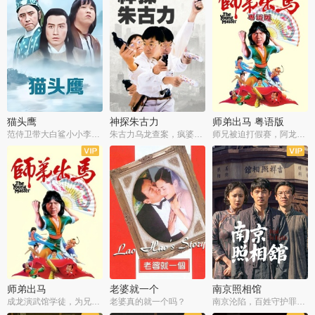
猫头鹰
神探朱古力
师弟出马 粤语版
范侍卫带大白鲨小小李破案寻妃
朱古力乌龙查案，疯婆子神助攻
师兄被迫打假赛，阿龙追查斗黑帮
师弟出马
老婆就一个
南京照相馆
成龙演武馆学徒，为兄搏命战黑道
老婆真的就一个吗？
南京沦陷，百姓守护罪证底片