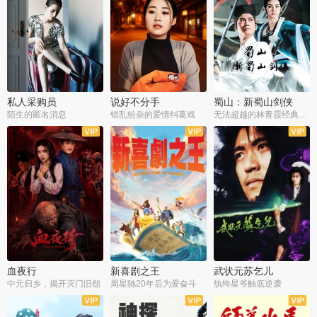
私人采购员
说好不分手
蜀山：新蜀山剑侠
陌生的匿名消息
错乱纷杂的爱情纠葛戏
无法超越的林青霞经典角色
血夜行
新喜剧之王
武状元苏乞儿
中元归乡，揭开灭门旧怨
周星驰20年后为爱奋斗
纨绔星爷触底逆袭