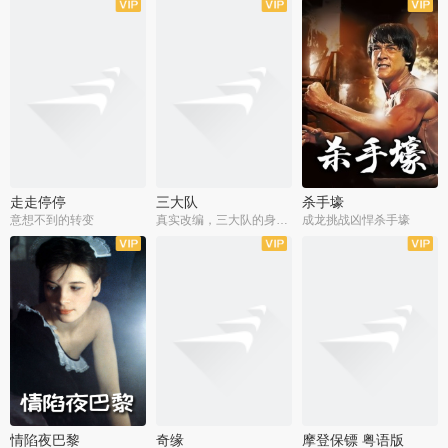
走走停停
三大队
杀手壕
意想不到的转变
真实改编，三大队的身世浮沉
成龙挑战凶悍杀手壕
情陷夜巴黎
奇缘
摩登保镖 粤语版