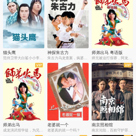
猫头鹰
神探朱古力
师弟出马 粤语版
范侍卫带大白鲨小小李破案寻妃
朱古力乌龙查案，疯婆子神助攻
师兄被迫打假赛，阿龙追查斗黑帮
师弟出马
老婆就一个
南京照相馆
成龙演武馆学徒，为兄搏命战黑道
老婆真的就一个吗？
南京沦陷，百姓守护罪证底片