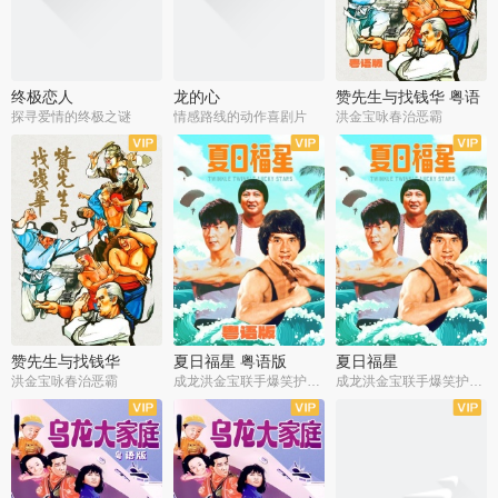
终极恋人
龙的心
赞先生与找钱华 粤语
版
探寻爱情的终极之谜
情感路线的动作喜剧片
洪金宝咏春治恶霸
赞先生与找钱华
夏日福星 粤语版
夏日福星
洪金宝咏春治恶霸
成龙洪金宝联手爆笑护美女
成龙洪金宝联手爆笑护美女