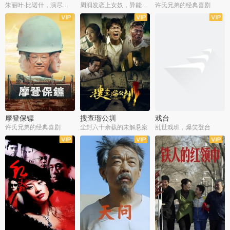
朱丽叶·比诺什，演尽失爱之痛
周润发恋上女奴，异能护体战邪派
许氏兄弟的经典喜剧
摩登保镖
搜查瑠公圳
戏台
许氏兄弟的经典喜剧
尘封六十余载的未解悬案
乱世戏班，爆笑登台