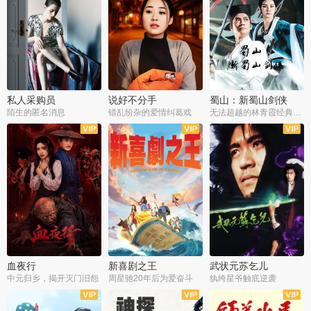
私人采购员
说好不分手
蜀山：新蜀山剑侠
陌生的匿名消息
错乱纷杂的爱情纠葛戏
无法超越的林青霞经典角色
血夜行
新喜剧之王
武状元苏乞儿
中元归乡，揭开灭门旧怨
周星驰20年后为爱奋斗
纨绔星爷触底逆袭