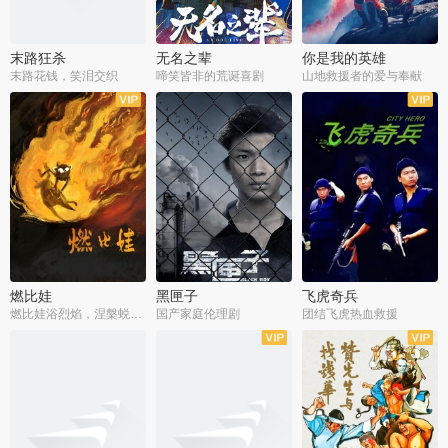
末路狂杀
无名之辈
你是我的英雄
末路花钱，笑泪交织
啼笑皆非的荒诞喜剧
山地救援者的爱与奉献
燃比娃
黑匣子
飞虎奇兵
燃比娃浴烈焰，涅槃蜕变成人
国产家庭伦理剧
团结飞虎热血救援