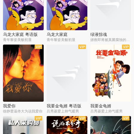
乌龙大家庭 粤语版
乌龙大家庭
绿液惊魂
青年黎姿美貌初显
青年黎姿美貌初显
拯救即将被真菌腐蚀的世界
我爱你
我要金龟婿 粤语版
我要金龟婿
徐静蕾逼佟大为说我爱你
吕秀菱爱上帅气暖男
吕秀菱爱上帅气暖男