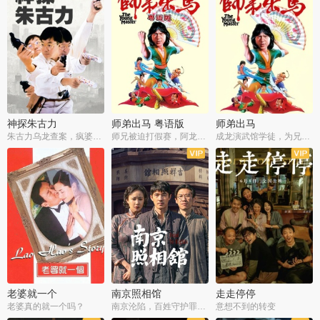
神探朱古力
师弟出马 粤语版
师弟出马
朱古力乌龙查案，疯婆子神助攻
师兄被迫打假赛，阿龙追查斗黑帮
成龙演武馆学徒，为兄搏命战黑道
老婆就一个
南京照相馆
走走停停
老婆真的就一个吗？
南京沦陷，百姓守护罪证底片
意想不到的转变