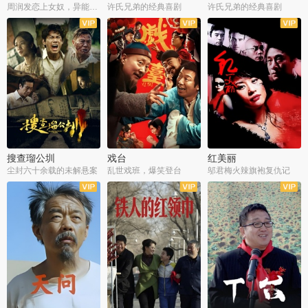
周润发恋上女奴，异能护体战邪派
许氏兄弟的经典喜剧
许氏兄弟的经典喜剧
搜查瑠公圳
戏台
红美丽
尘封六十余载的未解悬案
乱世戏班，爆笑登台
邬君梅火辣旗袍复仇记