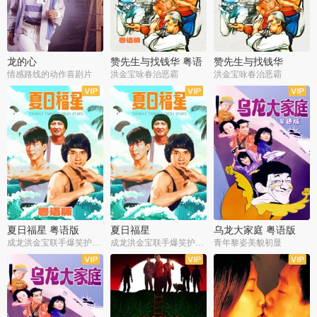
龙的心
赞先生与找钱华 粤语
赞先生与找钱华
版
情感路线的动作喜剧片
洪金宝咏春治恶霸
洪金宝咏春治恶霸
夏日福星 粤语版
夏日福星
乌龙大家庭 粤语版
成龙洪金宝联手爆笑护美女
成龙洪金宝联手爆笑护美女
青年黎姿美貌初显