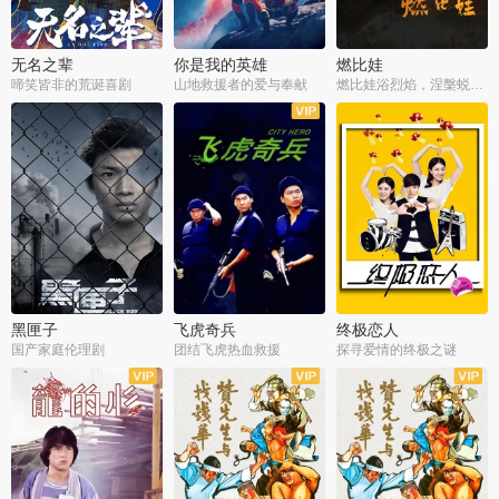
无名之辈
你是我的英雄
燃比娃
啼笑皆非的荒诞喜剧
山地救援者的爱与奉献
燃比娃浴烈焰，涅槃蜕变成人
黑匣子
飞虎奇兵
终极恋人
国产家庭伦理剧
团结飞虎热血救援
探寻爱情的终极之谜