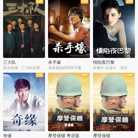
三大队
杀手壕
情陷夜巴黎
真实改编，三大队的身世浮沉
成龙挑战凶悍杀手壕
朱丽叶·比诺什，演尽失爱之痛
奇缘
摩登保镖 粤语版
摩登保镖