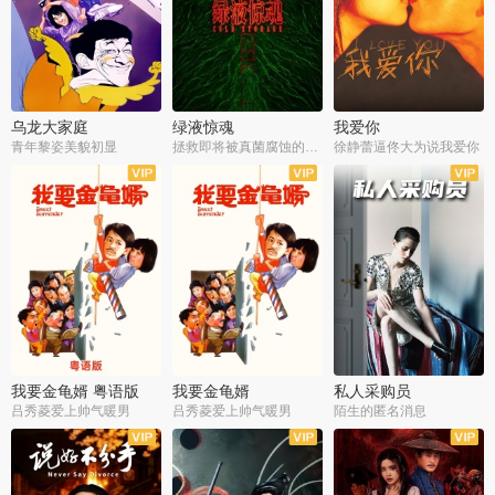
乌龙大家庭
绿液惊魂
我爱你
青年黎姿美貌初显
拯救即将被真菌腐蚀的世界
徐静蕾逼佟大为说我爱你
我要金龟婿 粤语版
我要金龟婿
私人采购员
吕秀菱爱上帅气暖男
吕秀菱爱上帅气暖男
陌生的匿名消息