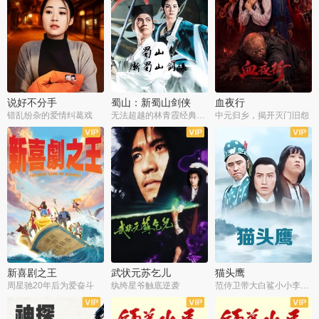
说好不分手
蜀山：新蜀山剑侠
血夜行
错乱纷杂的爱情纠葛戏
无法超越的林青霞经典角色
中元归乡，揭开灭门旧怨
新喜剧之王
武状元苏乞儿
猫头鹰
周星驰20年后为爱奋斗
纨绔星爷触底逆袭
范侍卫带大白鲨小小李破案寻妃