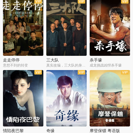
走走停停
三大队
杀手壕
意想不到的转变
真实改编，三大队的身世浮沉
成龙挑战凶悍杀手壕
情陷夜巴黎
奇缘
摩登保镖 粤语版