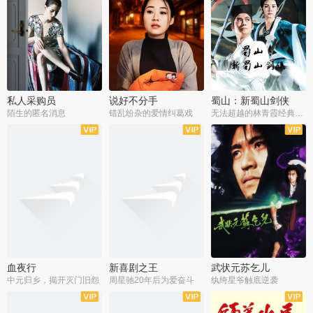
私人采购员
说好不分手
蜀山：新蜀山剑侠
陌生的匿名消息
错乱纷杂的爱情纠葛戏
无法超越的林青霞经典角色
血夜行
新喜剧之王
武状元苏乞儿
中元归乡，揭开灭门旧怨
周星驰20年后为爱奋斗
纨绔星爷触底逆袭