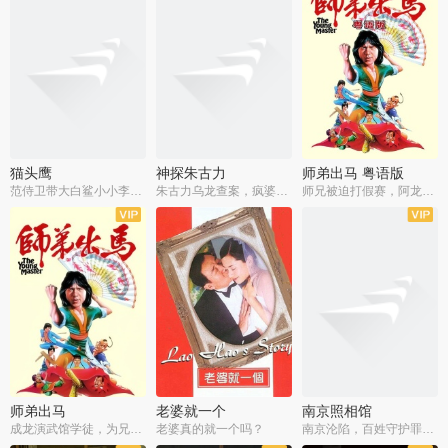
猫头鹰
神探朱古力
师弟出马 粤语版
范侍卫带大白鲨小小李破案寻妃
朱古力乌龙查案，疯婆子神助攻
师兄被迫打假赛，阿龙追查斗黑帮
师弟出马
老婆就一个
南京照相馆
成龙演武馆学徒，为兄搏命战黑道
老婆真的就一个吗？
南京沦陷，百姓守护罪证底片