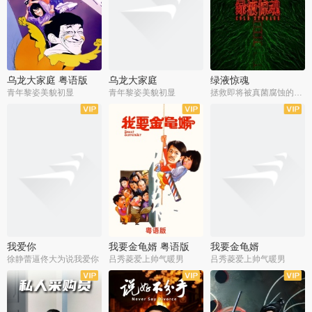
乌龙大家庭 粤语版
乌龙大家庭
绿液惊魂
青年黎姿美貌初显
青年黎姿美貌初显
拯救即将被真菌腐蚀的世界
我爱你
我要金龟婿 粤语版
我要金龟婿
徐静蕾逼佟大为说我爱你
吕秀菱爱上帅气暖男
吕秀菱爱上帅气暖男