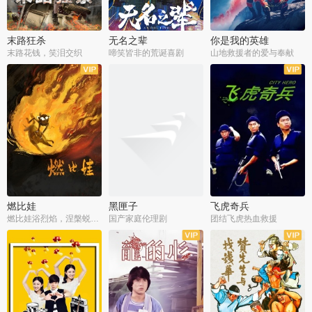
末路狂杀
无名之辈
你是我的英雄
末路花钱，笑泪交织
啼笑皆非的荒诞喜剧
山地救援者的爱与奉献
燃比娃
黑匣子
飞虎奇兵
燃比娃浴烈焰，涅槃蜕变成人
国产家庭伦理剧
团结飞虎热血救援