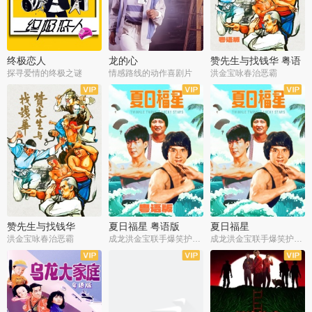
终极恋人
龙的心
赞先生与找钱华 粤语
版
探寻爱情的终极之谜
情感路线的动作喜剧片
洪金宝咏春治恶霸
赞先生与找钱华
夏日福星 粤语版
夏日福星
洪金宝咏春治恶霸
成龙洪金宝联手爆笑护美女
成龙洪金宝联手爆笑护美女