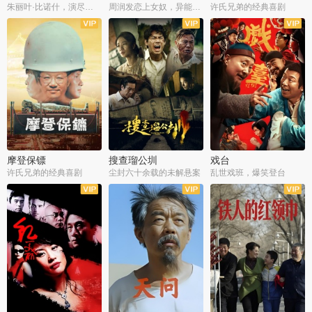
朱丽叶·比诺什，演尽失爱之痛
周润发恋上女奴，异能护体战邪派
许氏兄弟的经典喜剧
摩登保镖
搜查瑠公圳
戏台
许氏兄弟的经典喜剧
尘封六十余载的未解悬案
乱世戏班，爆笑登台