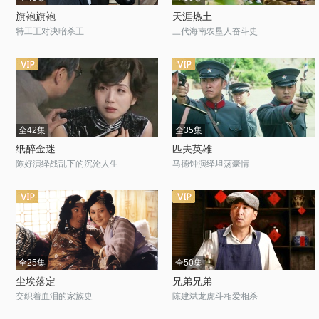
旗袍旗袍
天涯热土
特工王对决暗杀王
三代海南农垦人奋斗史
全42集
全35集
纸醉金迷
匹夫英雄
陈好演绎战乱下的沉沦人生
马德钟演绎坦荡豪情
全25集
全50集
尘埃落定
兄弟兄弟
交织着血泪的家族史
陈建斌龙虎斗相爱相杀