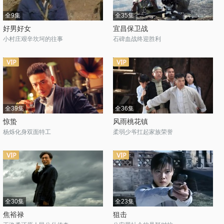
全9集
全35集
好男好女
宜昌保卫战
小村庄艰辛坎坷的往事
石碑血战终迎胜利
全39集
全36集
惊蛰
风雨桃花镇
杨烁化身双面特工
柔弱少爷扛起家族荣誉
全30集
全23集
焦裕禄
狙击