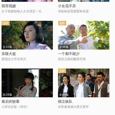
我哥我嫂
小女花不弃
女子痴爱植物人丈夫情定一生
张彬彬甜宠蜜爱林依晨
全33集
全36集
东陵大盗
一个都不能少
爱国志士夺宝奇兵
脱贫之路的酸甜苦辣
全28集
全44集
最后的较量
独立纵队
小宋佳女版《潜伏》
女匪秦海璐示爱王新军