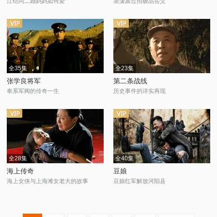
江铠同二婚妈妈如何爱
凌潇肃过招极品岳父
全35集
全23集
张学良将军
第二条战线
奉系军阀的传奇一生
历史事件的详实再现
全28集
全40集
海上传奇
豆娘
海上女侠与上海滩女老大的故事
豆娘红军解放河阳县