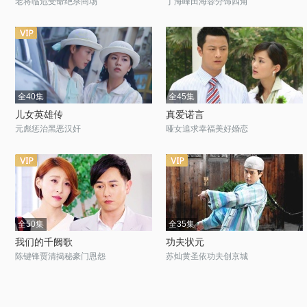
老将临危受命绝杀商场
丁海峰田海蓉分饰四角
全40集
全45集
儿女英雄传
真爱诺言
元彪惩治黑恶汉奸
哑女追求幸福美好婚恋
全50集
全35集
我们的千阙歌
功夫状元
陈键锋贾清揭秘豪门恩怨
苏灿黄圣依功夫创京城