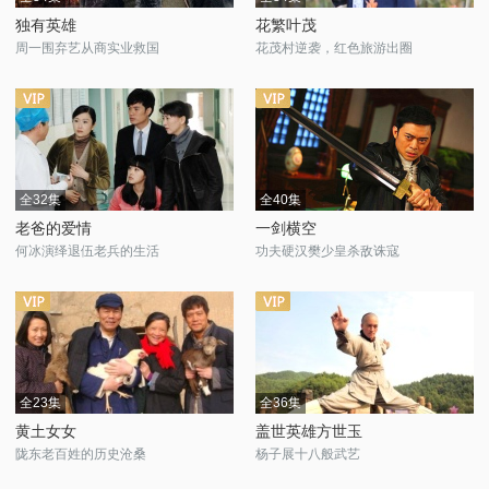
独有英雄
花繁叶茂
周一围弃艺从商实业救国
花茂村逆袭，红色旅游出圈
全32集
全40集
老爸的爱情
一剑横空
何冰演绎退伍老兵的生活
功夫硬汉樊少皇杀敌诛寇
全23集
全36集
黄土女女
盖世英雄方世玉
陇东老百姓的历史沧桑
杨子展十八般武艺