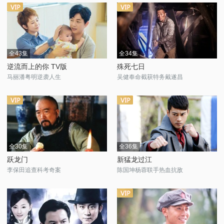
全43集
全34集
逆流而上的你 TV版
殊死七日
马丽潘粤明逆袭人生
吴健奉命截获特务戴遂昌
全30集
全36集
跃龙门
新猛龙过江
李保田追查科考奇案
陈国坤杨蓉联手热血抗敌