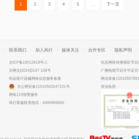
1
2
3
4
5
...
下一页
联系我们
加入风行
媒体关注
合作专区
隐私声明
京ICP备10012819号-1
信息网络传播视听节目许
京网文[2024]3197-158号
广播电视节目许可证京字
药品医疗器械网络信息服务备案
网信算备11010507891
京公网安备11010502047221号
营业执照
网络110报警服务
风行客服联系电话：4000966660