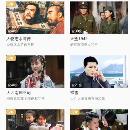
全40集
全30集
人物志水浒传
天堑1949
经典版水浒传再现
胡可演绎美女特务
全40集
全21集
大西南剿匪记
裸雪
柳云龙马苏上演正邪互博
人性之恶直击官场黑幕