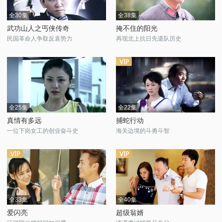
全30集
全38集
武功山人之丐侠传奇
掩不住的阳光
民国革命人争取反袁势力
再现北上抗日先遣队历史
全25集
全22集
真情有多远
捕蛇行动
一位下岗女工的创业奋斗史
海关边境的斗勇斗智
全33集
全40集
爱闪亮
超级翁婿