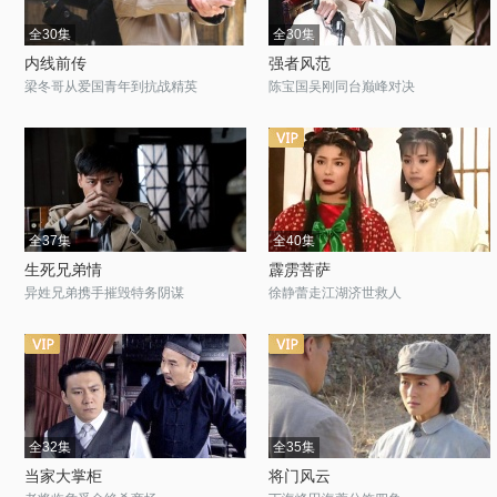
全30集
全30集
内线前传
强者风范
梁冬哥从爱国青年到抗战精英
陈宝国吴刚同台巅峰对决
全37集
全40集
生死兄弟情
霹雳菩萨
异姓兄弟携手摧毁特务阴谋
徐静蕾走江湖济世救人
全32集
全35集
当家大掌柜
将门风云