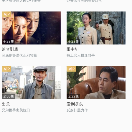
王洛勇还原人民公仆传奇
公安黑社会的悬疑对抗
全28集
全28集
追查到底
眼中钉
卧底刑警潜伏正邪较量
特工恋人棋逢对手
全30集
全22集
出关
爱到尽头
兄弟携手出关抗日
反腐打黑力作