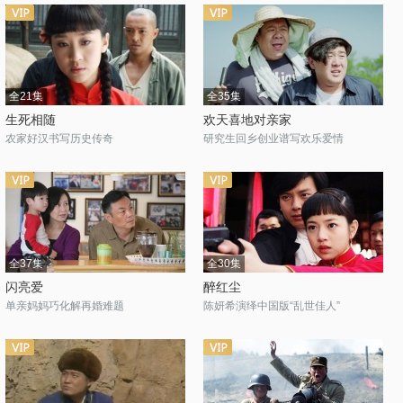
全21集
全35集
生死相随
欢天喜地对亲家
农家好汉书写历史传奇
研究生回乡创业谱写欢乐爱情
全37集
全30集
闪亮爱
醉红尘
单亲妈妈巧化解再婚难题
陈妍希演绎中国版“乱世佳人”