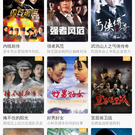
内线前传
强者风范
武功山人之丐侠传奇
梁冬哥从爱国青年到抗战精英
陈宝国吴刚同台巅峰对决
民国革命人争取反袁势力
全38集
全9集
全35集
掩不住的阳光
好男好女
宜昌保卫战
再现北上抗日先遣队历史
小村庄艰辛坎坷的往事
石碑血战终迎胜利
全37集
全40集
全25集