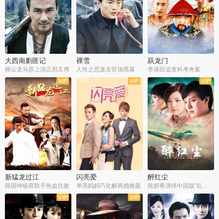
大西南剿匪记
裸雪
跃龙门
柳云龙马苏上演正邪互博
人性之恶直击官场黑幕
李保田追查科考奇案
全36集
全37集
全30集
新猛龙过江
闪亮爱
醉红尘
陈国坤杨蓉联手热血抗敌
单亲妈妈巧化解再婚难题
陈妍希演绎中国版“乱世佳人”
全30集
全30集
全30集