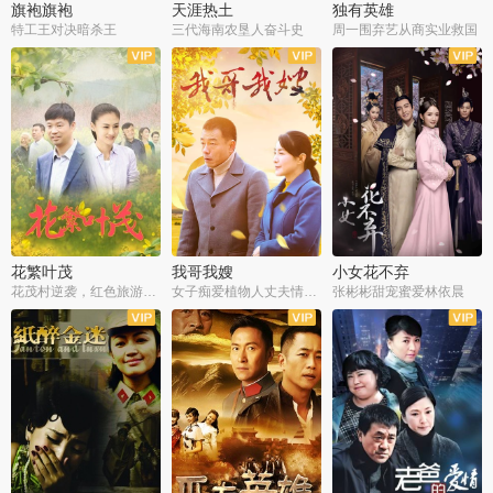
旗袍旗袍
天涯热土
独有英雄
特工王对决暗杀王
三代海南农垦人奋斗史
周一围弃艺从商实业救国
全34集
全50集
全51集
花繁叶茂
我哥我嫂
小女花不弃
花茂村逆袭，红色旅游出圈
女子痴爱植物人丈夫情定一生
张彬彬甜宠蜜爱林依晨
全42集
全35集
全32集