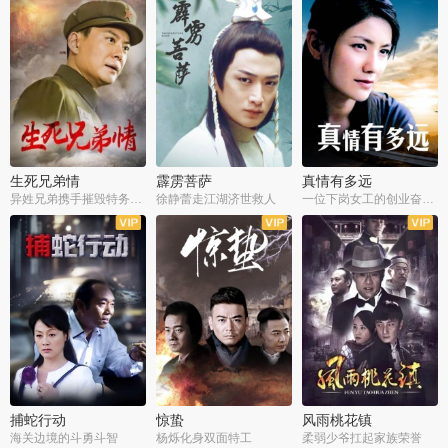
生死兄弟情
霹雳菩萨
真情有多远
异姓兄弟携手摧毁特务阴谋
徐静蕾走江湖济世救人
一位下岗女工的创业奋斗史
全22集
全39集
全36集
捕蛇行动
惊蛰
风雨桃花镇
海关边境的斗勇斗智
杨烁化身双面特工
柔弱少爷扛起家族荣誉