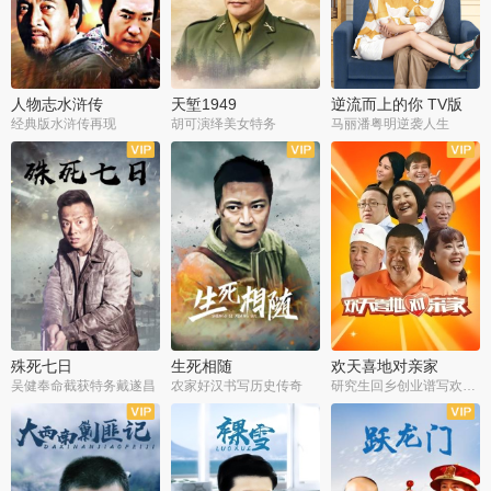
人物志水浒传
天堑1949
逆流而上的你 TV版
经典版水浒传再现
胡可演绎美女特务
马丽潘粤明逆袭人生
全34集
全21集
全35集
殊死七日
生死相随
欢天喜地对亲家
吴健奉命截获特务戴遂昌
农家好汉书写历史传奇
研究生回乡创业谱写欢乐爱情
全40集
全21集
全30集