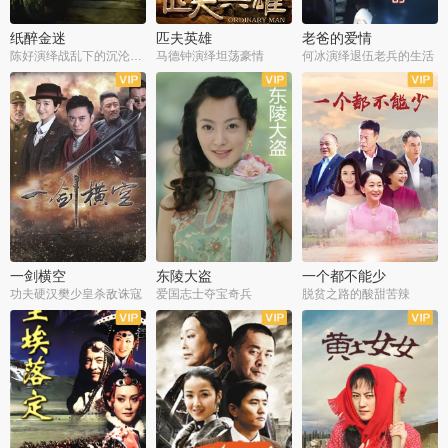
纸醉金迷
匹夫英雄
老爸的爱情
陈好演绎战乱下的沉沦人生
马德钟演绎坦荡豪情
何冰演绎退伍老兵的生活
全40集
全33集
全36集
一剑横空
东陵大盗
一个都不能少
功夫硬汉樊少皇杀敌诛寇
爱国志士夺宝奇兵
脱贫之路的酸甜苦辣
全25集
全50集
全23集