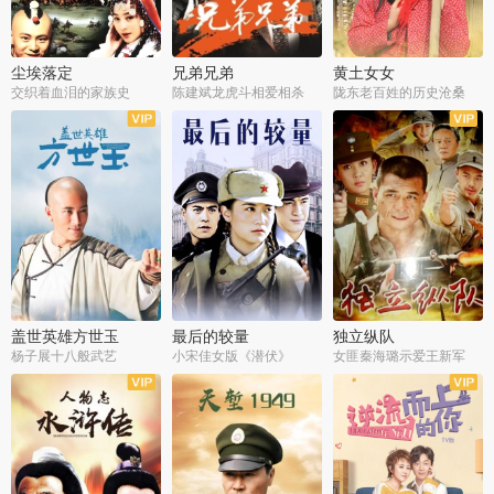
尘埃落定
兄弟兄弟
黄土女女
交织着血泪的家族史
陈建斌龙虎斗相爱相杀
陇东老百姓的历史沧桑
全36集
全28集
全44集
盖世英雄方世玉
最后的较量
独立纵队
杨子展十八般武艺
小宋佳女版《潜伏》
女匪秦海璐示爱王新军
全40集
全30集
全43集