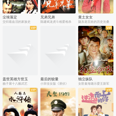
尘埃落定
兄弟兄弟
黄土女女
交织着血泪的家族史
陈建斌龙虎斗相爱相杀
陇东老百姓的历史沧桑
全36集
全28集
全44集
盖世英雄方世玉
最后的较量
独立纵队
杨子展十八般武艺
小宋佳女版《潜伏》
女匪秦海璐示爱王新军
全40集
全30集
全43集