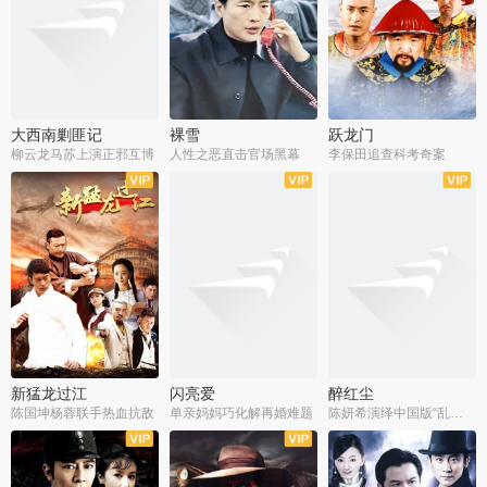
大西南剿匪记
裸雪
跃龙门
柳云龙马苏上演正邪互博
人性之恶直击官场黑幕
李保田追查科考奇案
全36集
全37集
全30集
新猛龙过江
闪亮爱
醉红尘
陈国坤杨蓉联手热血抗敌
单亲妈妈巧化解再婚难题
陈妍希演绎中国版“乱世佳人”
全30集
全30集
全30集