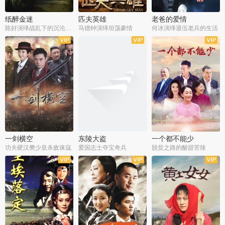
纸醉金迷
匹夫英雄
老爸的爱情
陈好演绎战乱下的沉沦人生
马德钟演绎坦荡豪情
何冰演绎退伍老兵的生活
全40集
全33集
全36集
一剑横空
东陵大盗
一个都不能少
功夫硬汉樊少皇杀敌诛寇
爱国志士夺宝奇兵
脱贫之路的酸甜苦辣
全25集
全50集
全23集