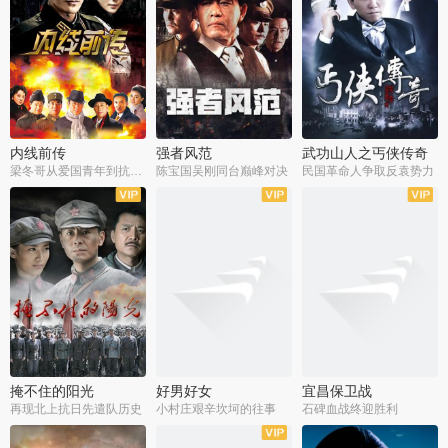
内线前传
强者风范
武功山人之丐侠传奇
梁冬哥从爱国青年到抗战精英
陈宝国吴刚同台巅峰对决
民国革命人争取反袁势力
全38集
全9集
全35集
掩不住的阳光
好男好女
宜昌保卫战
再现北上抗日先遣队历史
小村庄艰辛坎坷的往事
石碑血战终迎胜利
全37集
全40集
全25集