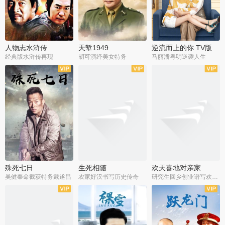
人物志水浒传
天堑1949
逆流而上的你 TV版
经典版水浒传再现
胡可演绎美女特务
马丽潘粤明逆袭人生
全34集
全21集
全35集
殊死七日
生死相随
欢天喜地对亲家
吴健奉命截获特务戴遂昌
农家好汉书写历史传奇
研究生回乡创业谱写欢乐爱情
全40集
全21集
全30集