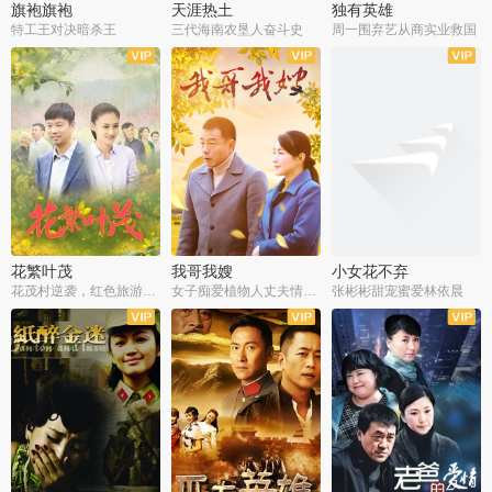
旗袍旗袍
天涯热土
独有英雄
特工王对决暗杀王
三代海南农垦人奋斗史
周一围弃艺从商实业救国
全34集
全50集
全51集
花繁叶茂
我哥我嫂
小女花不弃
花茂村逆袭，红色旅游出圈
女子痴爱植物人丈夫情定一生
张彬彬甜宠蜜爱林依晨
全42集
全35集
全32集