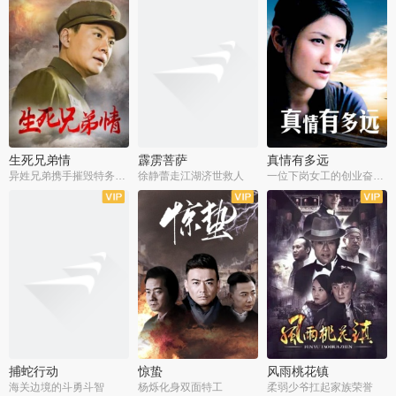
生死兄弟情
霹雳菩萨
真情有多远
异姓兄弟携手摧毁特务阴谋
徐静蕾走江湖济世救人
一位下岗女工的创业奋斗史
全22集
全39集
全36集
捕蛇行动
惊蛰
风雨桃花镇
海关边境的斗勇斗智
杨烁化身双面特工
柔弱少爷扛起家族荣誉