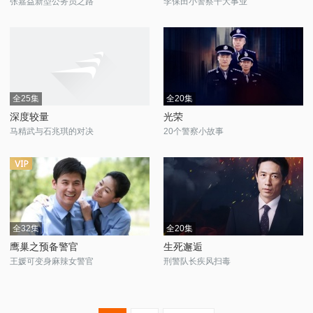
张嘉益新型公务员之路
李保田小警察干大事业
全25集
全20集
深度较量
光荣
马精武与石兆琪的对决
20个警察小故事
全32集
全20集
鹰巢之预备警官
生死邂逅
王媛可变身麻辣女警官
刑警队长疾风扫毒