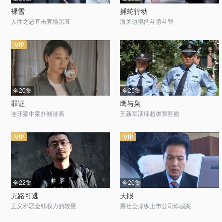
裸雪
捕蛇行动
人性之恶直击官场黑幕
海关边境的斗勇斗智
全20集
全25集
罪证
鹰与枭
连环案中案扑朔迷离
王新军演绎超燃警匪剧
全22集
全20集
无路可逃
天眼
正义邪恶金钱权力的较量
黑社会操纵上市公司诈骗案