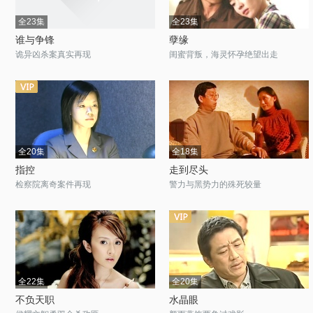
全23集
全23集
谁与争锋
孽缘
诡异凶杀案真实再现
闺蜜背叛，海灵怀孕绝望出走
全20集
全18集
指控
走到尽头
检察院离奇案件再现
警力与黑势力的殊死较量
全22集
全20集
不负天职
水晶眼