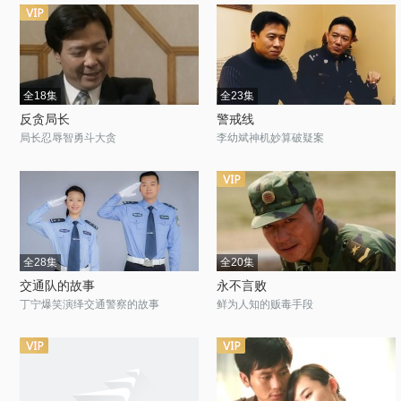
全18集
全23集
反贪局长
警戒线
局长忍辱智勇斗大贪
李幼斌神机妙算破疑案
全28集
全20集
交通队的故事
永不言败
丁宁爆笑演绎交通警察的故事
鲜为人知的贩毒手段