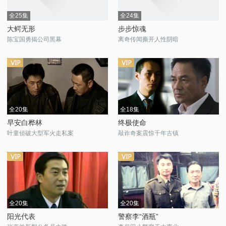
全25集
全24集
大鳄无形
步步惊魂
陈宝国勇揭公司黑幕
离奇传闻撕开人性阴暗
全20集
全18集
早安白桦林
终极使命
叶童侦破大型军火走私案
敲诈奇案震惊千年古镇
全20集
全20集
阳光代表
警察李“酒瓶”