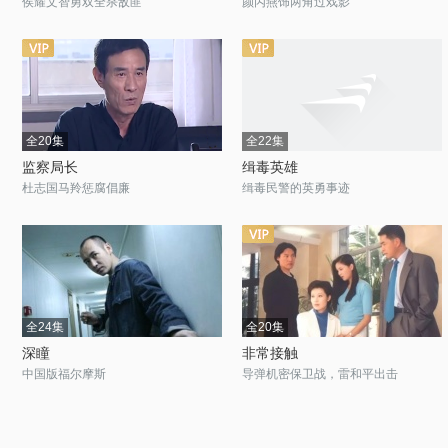
侯耀文智勇双全杀敌匪
颜丙燕饰两角过戏影
全20集
全22集
监察局长
缉毒英雄
杜志国马羚惩腐倡廉
缉毒民警的英勇事迹
全24集
全20集
深瞳
非常接触
中国版福尔摩斯
导弹机密保卫战，雷和平出击