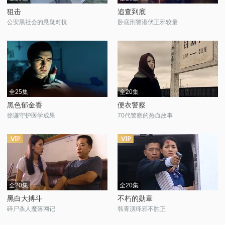
狙击
追查到底
公安黑社会的悬疑对抗
卧底刑警潜伏正邪较量
全25集
全20集
黑色郁金香
便衣警察
徐谦守护医学成果
70代警察的热血故事
全20集
全20集
黑白大搏斗
不朽的勋章
碎尸杀人魔落网记
韩青演绎邪不胜正