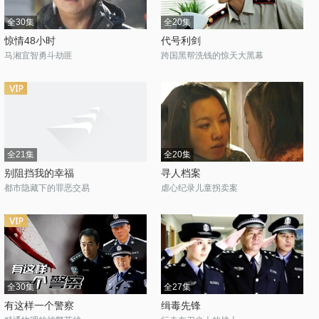
全30集
全20集
惊情48小时
代号利剑
马湘宜智勇斗劫匪
跨国黑帮洗钱的惊天大黑幕
全21集
全20集
别阻挡我的幸福
寻人档案
都市隐藏下的罪恶交易
虐心纪录儿童拐卖案
全30集
全27集
有这样一个警察
缉毒先锋