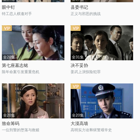
眼中钉
县委书记
特工恋人棋逢对手
正义与邪恶的挑战
全20集
全31集
第七座墓志铭
决不妥协
陈年命案引发重重危机
姜武上演惊险犯罪
全20集
全20集
致命筹码
大漠高墙
一位刑警的堕落与救赎
高明实力诠释狱警艰辛史