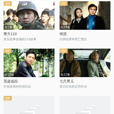
全7集
全24集
警方110
情惑
真实故事改编的110故事
白静陷离奇死亡预言
全16集
全22集
觅迹追踪
七尺男儿
扑朔迷离的刑侦纪实
昔日好友的正邪对决