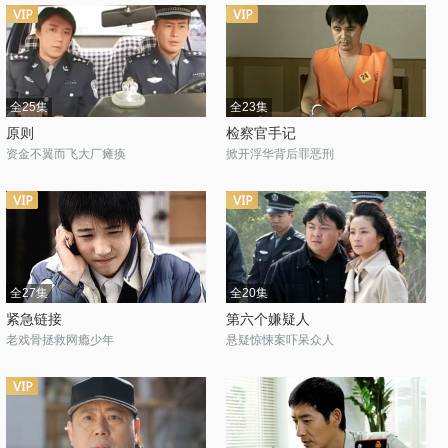
全25集
全23集
原则
检察官手记
资金不翼而飞大厂瘫痪
掀开浮华背后罪恶刑
全27集
全20集
紧急链接
第六个嫌疑人
老戏骨拯救网瘾少年
悬疑惊悚案吓呆众人