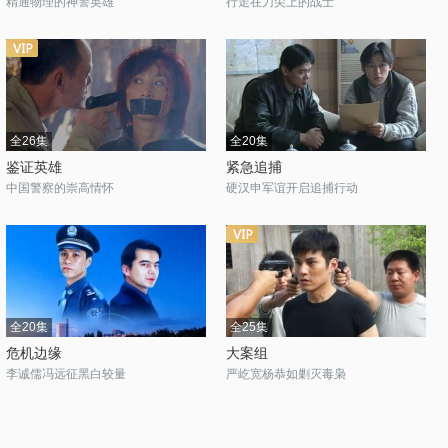
精通物理的神警英雄
行走在刀尖上的战士
全26集
全20集
鉴证英雄
紧急追捕
中国警察的崇高情怀
硬汉申军谊开启追捕行动
全20集
全25集
危机边缘
大案组
李诚儒冯远征黑白较量
严屹宽杨恭如剿灭毒枭