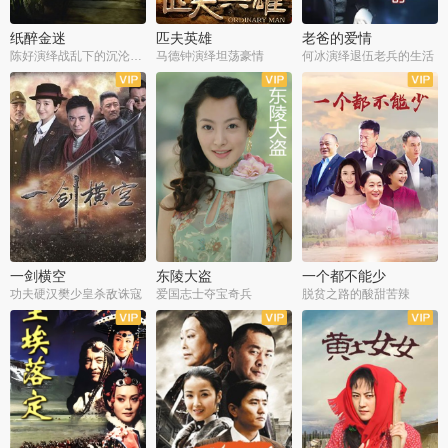
纸醉金迷
匹夫英雄
老爸的爱情
陈好演绎战乱下的沉沦人生
马德钟演绎坦荡豪情
何冰演绎退伍老兵的生活
全40集
全33集
全36集
一剑横空
东陵大盗
一个都不能少
功夫硬汉樊少皇杀敌诛寇
爱国志士夺宝奇兵
脱贫之路的酸甜苦辣
全25集
全50集
全23集