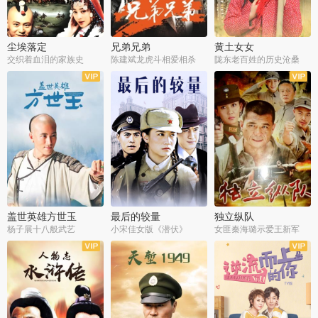
尘埃落定
兄弟兄弟
黄土女女
交织着血泪的家族史
陈建斌龙虎斗相爱相杀
陇东老百姓的历史沧桑
全36集
全28集
全44集
盖世英雄方世玉
最后的较量
独立纵队
杨子展十八般武艺
小宋佳女版《潜伏》
女匪秦海璐示爱王新军
全40集
全30集
全43集