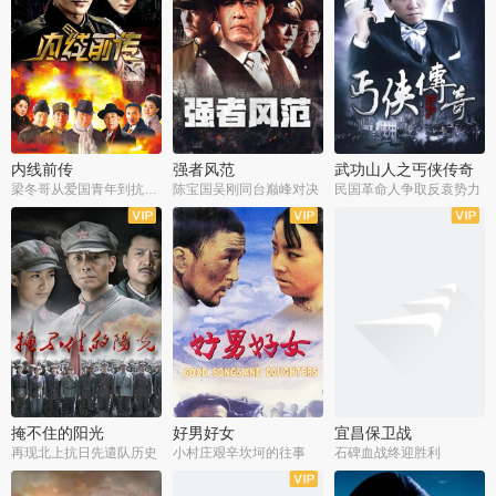
内线前传
强者风范
武功山人之丐侠传奇
梁冬哥从爱国青年到抗战精英
陈宝国吴刚同台巅峰对决
民国革命人争取反袁势力
全38集
全9集
全35集
掩不住的阳光
好男好女
宜昌保卫战
再现北上抗日先遣队历史
小村庄艰辛坎坷的往事
石碑血战终迎胜利
全37集
全40集
全25集