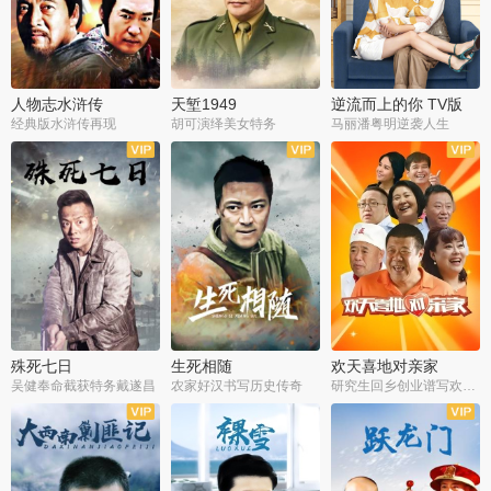
人物志水浒传
天堑1949
逆流而上的你 TV版
经典版水浒传再现
胡可演绎美女特务
马丽潘粤明逆袭人生
全34集
全21集
全35集
殊死七日
生死相随
欢天喜地对亲家
吴健奉命截获特务戴遂昌
农家好汉书写历史传奇
研究生回乡创业谱写欢乐爱情
全40集
全21集
全30集