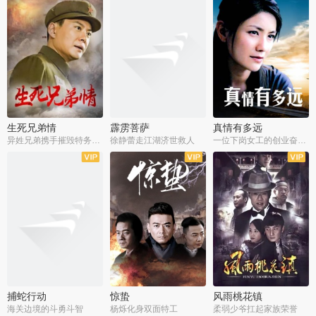
生死兄弟情
霹雳菩萨
真情有多远
异姓兄弟携手摧毁特务阴谋
徐静蕾走江湖济世救人
一位下岗女工的创业奋斗史
全22集
全39集
全36集
捕蛇行动
惊蛰
风雨桃花镇
海关边境的斗勇斗智
杨烁化身双面特工
柔弱少爷扛起家族荣誉