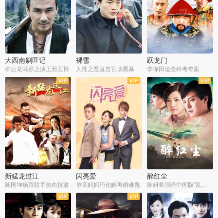
大西南剿匪记
裸雪
跃龙门
柳云龙马苏上演正邪互博
人性之恶直击官场黑幕
李保田追查科考奇案
全36集
全37集
全30集
新猛龙过江
闪亮爱
醉红尘
陈国坤杨蓉联手热血抗敌
单亲妈妈巧化解再婚难题
陈妍希演绎中国版“乱世佳人”
全30集
全30集
全30集