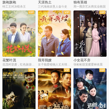
旗袍旗袍
天涯热土
独有英雄
特工王对决暗杀王
三代海南农垦人奋斗史
周一围弃艺从商实业救国
全34集
全50集
全51集
花繁叶茂
我哥我嫂
小女花不弃
花茂村逆袭，红色旅游出圈
女子痴爱植物人丈夫情定一生
张彬彬甜宠蜜爱林依晨
全42集
全35集
全32集