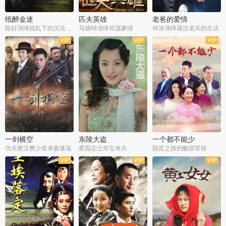
纸醉金迷
匹夫英雄
老爸的爱情
陈好演绎战乱下的沉沦人生
马德钟演绎坦荡豪情
何冰演绎退伍老兵的生活
全40集
全33集
全36集
一剑横空
东陵大盗
一个都不能少
功夫硬汉樊少皇杀敌诛寇
爱国志士夺宝奇兵
脱贫之路的酸甜苦辣
全25集
全50集
全23集