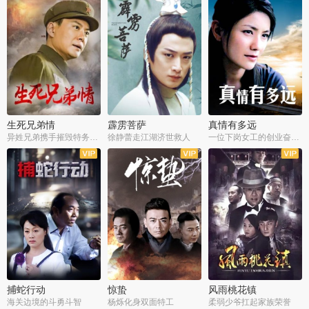
生死兄弟情
霹雳菩萨
真情有多远
异姓兄弟携手摧毁特务阴谋
徐静蕾走江湖济世救人
一位下岗女工的创业奋斗史
全22集
全39集
全36集
捕蛇行动
惊蛰
风雨桃花镇
海关边境的斗勇斗智
杨烁化身双面特工
柔弱少爷扛起家族荣誉