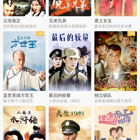
尘埃落定
兄弟兄弟
黄土女女
交织着血泪的家族史
陈建斌龙虎斗相爱相杀
陇东老百姓的历史沧桑
全36集
全28集
全44集
盖世英雄方世玉
最后的较量
独立纵队
杨子展十八般武艺
小宋佳女版《潜伏》
女匪秦海璐示爱王新军
全40集
全30集
全43集