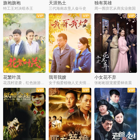
旗袍旗袍
天涯热土
独有英雄
特工王对决暗杀王
三代海南农垦人奋斗史
周一围弃艺从商实业救国
全34集
全50集
全51集
花繁叶茂
我哥我嫂
小女花不弃
花茂村逆袭，红色旅游出圈
女子痴爱植物人丈夫情定一生
张彬彬甜宠蜜爱林依晨
全42集
全35集
全32集