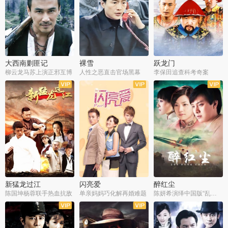
大西南剿匪记
裸雪
跃龙门
柳云龙马苏上演正邪互博
人性之恶直击官场黑幕
李保田追查科考奇案
全36集
全37集
全30集
新猛龙过江
闪亮爱
醉红尘
陈国坤杨蓉联手热血抗敌
单亲妈妈巧化解再婚难题
陈妍希演绎中国版“乱世佳人”
全30集
全30集
全30集