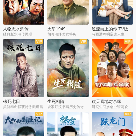
人物志水浒传
天堑1949
逆流而上的你 TV版
经典版水浒传再现
胡可演绎美女特务
马丽潘粤明逆袭人生
全34集
全21集
全35集
殊死七日
生死相随
欢天喜地对亲家
吴健奉命截获特务戴遂昌
农家好汉书写历史传奇
研究生回乡创业谱写欢乐爱情
全40集
全21集
全30集