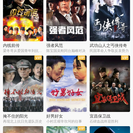
内线前传
强者风范
武功山人之丐侠传奇
梁冬哥从爱国青年到抗战精英
陈宝国吴刚同台巅峰对决
民国革命人争取反袁势力
全38集
全9集
全35集
掩不住的阳光
好男好女
宜昌保卫战
再现北上抗日先遣队历史
小村庄艰辛坎坷的往事
石碑血战终迎胜利
全37集
全40集
全25集