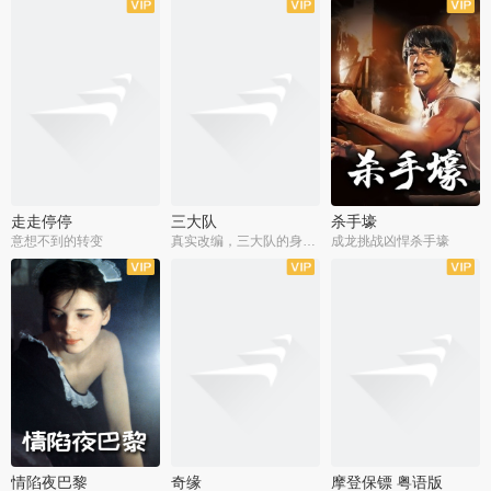
走走停停
三大队
杀手壕
意想不到的转变
真实改编，三大队的身世浮沉
成龙挑战凶悍杀手壕
情陷夜巴黎
奇缘
摩登保镖 粤语版