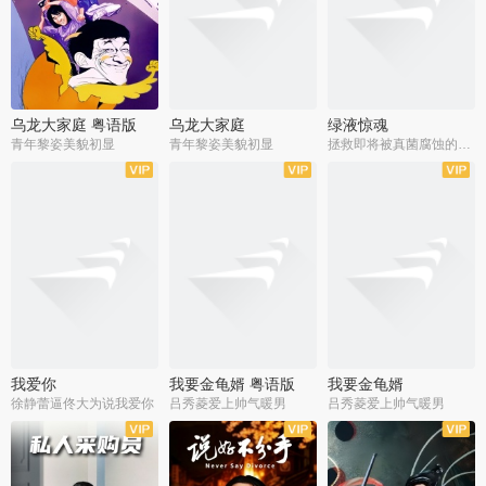
乌龙大家庭 粤语版
乌龙大家庭
绿液惊魂
青年黎姿美貌初显
青年黎姿美貌初显
拯救即将被真菌腐蚀的世界
我爱你
我要金龟婿 粤语版
我要金龟婿
徐静蕾逼佟大为说我爱你
吕秀菱爱上帅气暖男
吕秀菱爱上帅气暖男