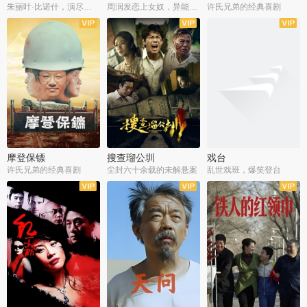
朱丽叶·比诺什，演尽失爱之痛
周润发恋上女奴，异能护体战邪派
许氏兄弟的经典喜剧
摩登保镖
搜查瑠公圳
戏台
许氏兄弟的经典喜剧
尘封六十余载的未解悬案
乱世戏班，爆笑登台