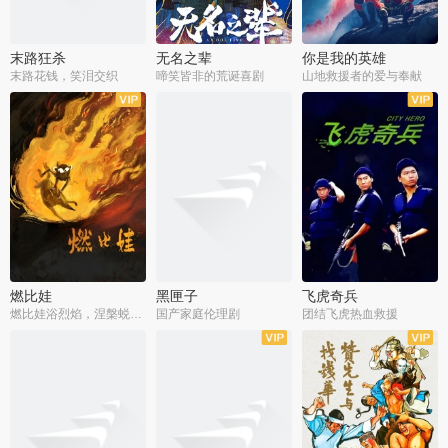
末路狂杀
无名之辈
你是我的英雄
末路花钱，笑泪交织
啼笑皆非的荒诞喜剧
山地救援者的爱与奉献
燃比娃
黑匣子
飞虎奇兵
燃比娃浴烈焰，涅槃蜕变成人
国产家庭伦理剧
团结飞虎热血救援