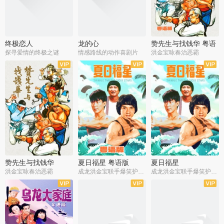
终极恋人
龙的心
赞先生与找钱华 粤语
版
探寻爱情的终极之谜
情感路线的动作喜剧片
洪金宝咏春治恶霸
赞先生与找钱华
夏日福星 粤语版
夏日福星
洪金宝咏春治恶霸
成龙洪金宝联手爆笑护美女
成龙洪金宝联手爆笑护美女