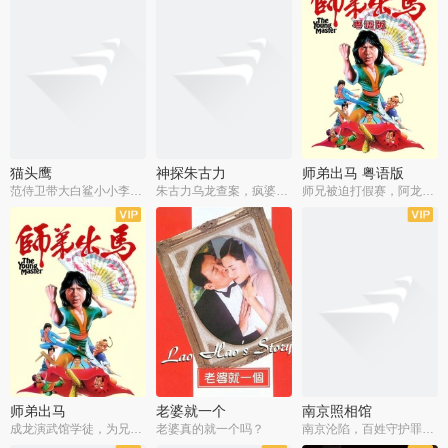
猫头鹰
神探朱古力
师弟出马 粤语版
范侍卫带大白鲨小小李破案寻妃
朱古力乌龙查案，疯婆子神助攻
师兄被迫打假赛，阿龙追查斗黑帮
师弟出马
老婆就一个
南京照相馆
成龙演武馆学徒，为兄搏命战黑道
老婆真的就一个吗？
南京沦陷，百姓守护罪证底片