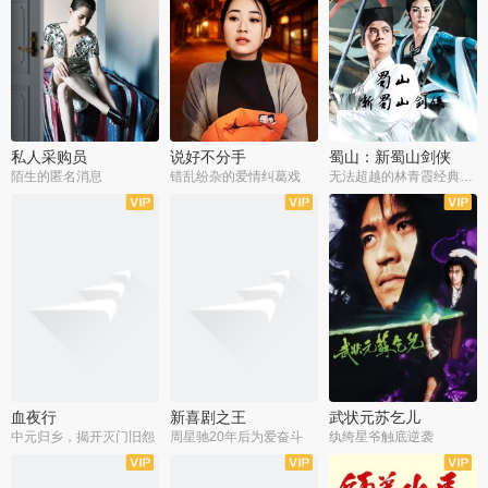
私人采购员
说好不分手
蜀山：新蜀山剑侠
陌生的匿名消息
错乱纷杂的爱情纠葛戏
无法超越的林青霞经典角色
血夜行
新喜剧之王
武状元苏乞儿
中元归乡，揭开灭门旧怨
周星驰20年后为爱奋斗
纨绔星爷触底逆袭