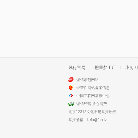
风行官网
橙星梦工厂
小剪刀
诚信示范网站
经营性网站备案信息
中国互联网举报中心
诚信经营 放心消费
北京12318文化市场举报热线
举报邮箱：
kefu@fun.tv