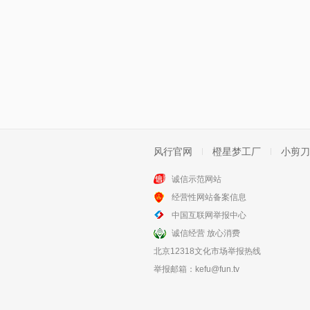
风行官网
橙星梦工厂
小剪刀
诚信示范网站
经营性网站备案信息
中国互联网举报中心
诚信经营 放心消费
北京12318文化市场举报热线
举报邮箱：
kefu@fun.tv