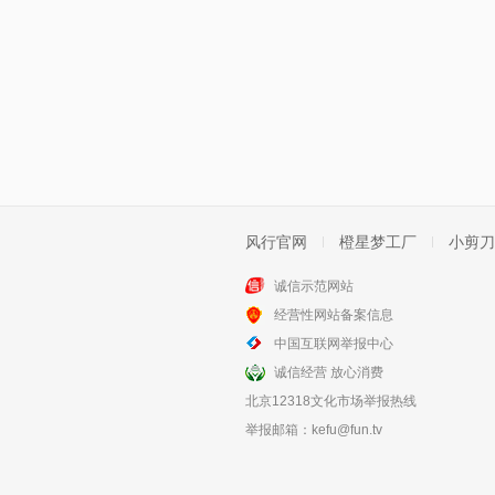
风行官网
橙星梦工厂
小剪刀
诚信示范网站
经营性网站备案信息
中国互联网举报中心
诚信经营 放心消费
北京12318文化市场举报热线
举报邮箱：
kefu@fun.tv