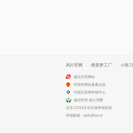
风行官网
橙星梦工厂
小剪刀
诚信示范网站
经营性网站备案信息
中国互联网举报中心
诚信经营 放心消费
北京12318文化市场举报热线
举报邮箱：
kefu@fun.tv